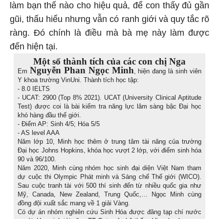
làm bạn thế nào cho hiệu quả, để con thấy đủ gần
gũi, thấu hiểu nhưng vẫn có ranh giới và quy tắc rõ
ràng. Đó chính là điều mà bà mẹ này làm được
đến hiện tại.
Một số thành tích của các con chị Nga
Nguyễn Phan Ngọc Minh
Em
, hiện đang là sinh viên
Y khoa trường VinUni. Thành tích học tập:
- 8.0 IELTS
- UCAT: 2900 (Top 8% 2021). UCAT (University Clinical Aptitude
Test) được coi là bài kiểm tra năng lực lâm sàng bậc Đại học
khó hàng đầu thế giới.
- Điểm AP: Sinh 4/5; Hóa 5/5
- AS level AAA
Năm lớp 10, Minh học thêm ở trung tâm tài năng của trường
Đại học Johns Hopkins, khóa học vượt 2 lớp, với điểm sinh hóa
90 và 96/100.
Năm 2020, Minh cùng nhóm học sinh đại diện Việt Nam tham
dự cuộc thi Olympic Phát minh và Sáng chế Thế giới (WICO).
Sau cuộc tranh tài với 500 thí sinh đến từ nhiều quốc gia như
Mỹ, Canada, New Zealand, Trung Quốc,… Ngọc Minh cùng
đồng đội xuất sắc mang về 1 giải Vàng.
Có dự án nhóm nghiên cứu Sinh Hóa được đăng tạp chí nước