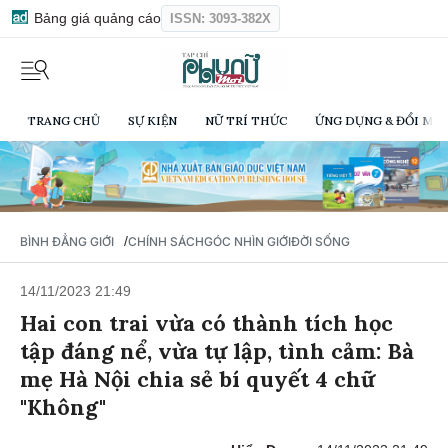
Bảng giá quảng cáo
ISSN: 3093-382X
TRANG CHỦ
SỰ KIỆN
NỮ TRÍ THỨC
ỨNG DỤNG & ĐỔI MỚI
/
BÌNH ĐẲNG GIỚI
CHÍNH SÁCH
GÓC NHÌN GIỚI
ĐỜI SỐNG
14/11/2023 21:49
Hai con trai vừa có thành tích học
tập đáng nể, vừa tự lập, tình cảm: Bà
mẹ Hà Nội chia sẻ bí quyết 4 chữ
"Không"