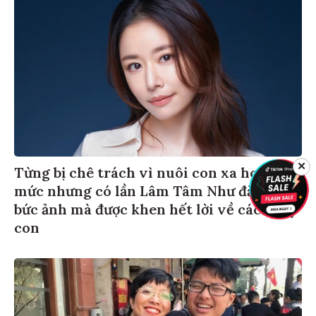
✕
Từng bị chê trách vì nuôi con xa hoa quá
mức nhưng có lần Lâm Tâm Như đăng 1
bức ảnh mà được khen hết lời về cách dạy
con