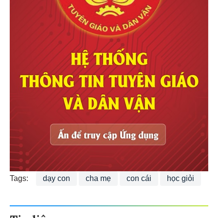
Tags:
dạy con
cha mẹ
con cái
học giỏi