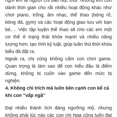
nghĩ em là người chỉ biết học thôi. Nhưng em còn
dành thời gian cho rất nhiều hoạt động khác như
chơi piano, trống, âm nhạc, thể thao (bóng rổ,
bóng đá, gym) và các hoạt động giao lưu với bạn
bè,… Việc tập luyện thể thao sẽ cho các em một
cơ thể ở trạng thái khỏe mạnh và nhiều năng
lượng hơn, tạo tính kỷ luật, giúp tuân thủ thời khóa
biểu đã đặt ra.
Ngoài ra, chị cũng không cấm con chơi game.
Quan trọng là làm sao để con hiểu đâu là điểm
dừng, không bị cuốn vào game đến mức bị
nghiện.
4. Không chỉ trích mà luôn bên cạnh con kể cả
khi con "vấp ngã"
Đạt nhiều thành tích đáng ngưỡng mộ, nhưng
không phải lúc nào các con chị Nga cũng luôn đạt