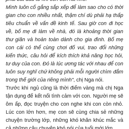
phải bắt đầu từ khi con còn rất nhỏ.
Mình luôn cố gắng sắp xếp để làm sao cho có thời
gian cho con nhiều nhất, thậm chí dù phải hạ thấp
tiêu chuẩn về vấn đề kinh tế. Sau giờ con đi học
về, bố mẹ đi làm về nhà, đó là khoảng thời gian
thư giãn và hoàn toàn dành cho gia đình. Bố mẹ
con cái có thể cùng chơi đố vui, trao đổi những
kiến thức, câu hỏi để kích thích khả năng học hỏi,
tư duy của con. Đó là lúc ương tác với nhau để con
luôn suy nghĩ chứ không phải mỗi người chìm đắm
trong thế giới của riêng mình"
, chị Nga nói.
Trước khi ngủ cũng là thời điểm vàng mà chị Nga
tận dụng để kết nối tình cảm với con. Người mẹ sẽ
ôm ấp, đọc truyện cho con nghe khi con còn nhỏ.
Lúc con lớn hơn, mẹ con sẽ cùng chia sẻ những
chuyện trường lớp, những khó khăn khúc mắc và