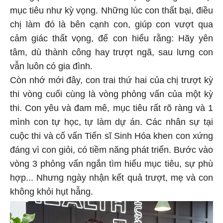
mục tiêu như kỳ vọng. Những lúc con thất bại, điều
chị làm đó là bên cạnh con, giúp con vượt qua
cảm giác thất vọng, để con hiểu rằng: Hãy yên
tâm, dù thành công hay trượt ngã, sau lưng con
vẫn luôn có gia đình.
Còn nhớ mới đây, con trai thứ hai của chị trượt kỳ
thi vòng cuối cùng là vòng phỏng vấn của một kỳ
thi. Con yêu và đam mê, mục tiêu rất rõ ràng và 1
mình con tự học, tự làm dự án. Các nhân sự tại
cuộc thi và cố vấn Tiến sĩ Sinh Hóa khen con xứng
đáng vì con giỏi, có tiềm năng phát triển. Bước vào
vòng 3 phỏng vấn ngắn tìm hiểu mục tiêu, sự phù
hợp... Nhưng ngày nhận kết quả trượt, mẹ và con
không khỏi hụt hẫng.