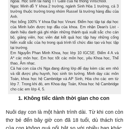
ngoài. Học sinh tài năng TT Gate của hệ thống Vinschool.
Ngọc Minh đỗ Y khoa 2 trường, ngành Sinh Hóa 1 trường, cả 3
trường thuộc trường trong nhóm Russel là trường hàng đầu của
Anh.
Học bổng 100% Y khoa Đại học Vinuni. Điểm học tập tại đại học
của Minh luôn được top đầu của khoa. Em nhận Dean's List -
danh hiệu danh giá ghi nhận những thành quả xuất sắc cho cán
bộ, giảng viên, học viên đạt kết quả học tập hay những cống
hiến xuất sắc của họ trong quá trình tổ chức đào tạo và học tập
tại trường.
Em Nguyễn Phan Minh Khoa, học lớp 10 IGCSE. Điểm 4 A và
A* các môn học. Em học tốt các môn học, yêu Khoa học, Thể
thao, Âm nhạc.
Cả hai con của chị Nga đang đứng lớp để dạy kèm các em nhỏ
và rất được phụ huynh, học sinh tin tưởng. Minh dạy các môn
Toán, khoa học hệ Cambridge và AP Sinh, Hóa cho các em từ
lớp 7. Trong khi đó, em Khoa dạy Toán, Khoa học hệ Cambridge
cho các em lớp 4, 5.
1. Không tiếc dành thời gian cho con
Nuôi dạy con là một hành trình dài. Từ khi con còn
thơ bé đến bây giờ con đã 18 tuổi, dù thách tích