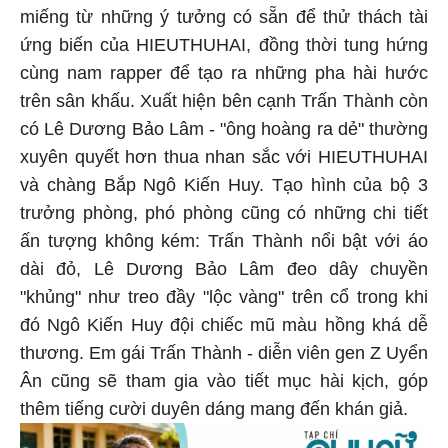
miếng từ những ý tưởng có sẵn để thử thách tài
ứng biến của HIEUTHUHAI, đồng thời tung hứng
cùng nam rapper để tạo ra những pha hài hước
trên sân khấu. Xuất hiện bên cạnh Trấn Thành còn
có Lê Dương Bảo Lâm - "ông hoàng ra dẻ" thường
xuyên quyết hơn thua nhan sắc với HIEUTHUHAI
và chàng Bắp Ngô Kiến Huy. Tạo hình của bộ 3
trưởng phòng, phó phòng cũng có những chi tiết
ấn tượng không kém: Trấn Thành nổi bật với áo
dài đỏ, Lê Dương Bảo Lâm đeo dây chuyền
"khủng" như treo đầy "lộc vàng" trên cổ trong khi
đó Ngô Kiến Huy đội chiếc mũ màu hồng khá dễ
thương. Em gái Trấn Thành - diễn viên gen Z Uyển
Ân cũng sẽ tham gia vào tiết mục hài kịch, góp
thêm tiếng cười duyên dáng mang đến khán giả.