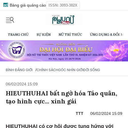
Bảng giá quảng cáo
ISSN: 3093-382X
TRANG CHỦ
SỰ KIỆN
NỮ TRÍ THỨC
ỨNG DỤNG & ĐỔI MỚI
/
BÌNH ĐẲNG GIỚI
CHÍNH SÁCH
GÓC NHÌN GIỚI
ĐỜI SỐNG
06/02/2024 15:09
HIEUTHUHAI bất ngờ hóa Táo quân,
tạo hình cực... xinh gái
TTT
06/02/2024 15:09
HIEUTHUHAI có cơ hội được tung hứng với