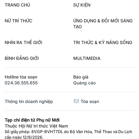
TRANG CHỦ
SỰ KIỆN
NỮ TRÍ THỨC
ỨNG DỤNG & ĐỔI MỚI SÁNG
TẠO
NHÌN RA THẾ GIỚI
TRI THỨC & KỸ NĂNG SỐNG
BÌNH ĐẲNG GIỚI
MULTIMEDIA
Hotline tòa soạn
Báo giá
024.36.555.655
Quảng cáo
Thông tin doanh nghiệp
Tòa soạn
Tạp chí điện tử Phụ nữ Mới
Thuộc Hội Nữ trí thức Việt Nam
Số giấy phép: 81/GP-BVHTTDL do Bộ Văn Hóa, Thể Thao và Du Lịch
cấp ngày 12/6/2026.