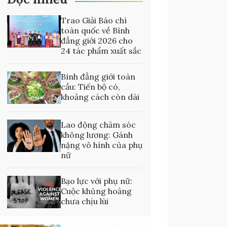
Trao Giải Báo chí
toàn quốc về Bình
đẳng giới 2026 cho
24 tác phẩm xuất sắc
Bình đẳng giới toàn
cầu: Tiến bộ có,
khoảng cách còn dài
Lao động chăm sóc
không lương: Gánh
nặng vô hình của phụ
nữ
Bạo lực với phụ nữ:
Cuộc khủng hoảng
chưa chịu lùi