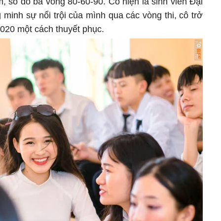
, số đo ba vòng 80-60-90. Cô hiện là sinh viên Đại
minh sự nổi trội của mình qua các vòng thi, cô trở
020 một cách thuyết phục.