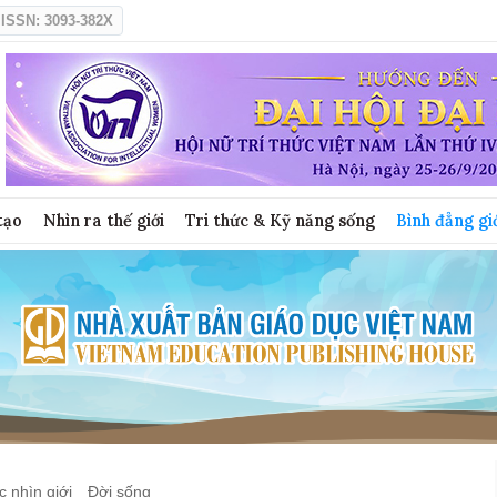
ISSN: 3093-382X
tạo
Nhìn ra thế giới
Tri thức & Kỹ năng sống
Bình đẳng gi
 nhìn giới
Đời sống