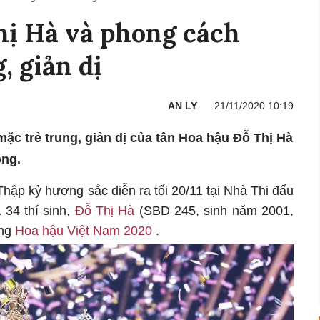
hị Hà và phong cách
, giản dị
AN LY
21/11/2020 10:19
mặc trẻ trung, giản dị của tân Hoa hậu Đỗ Thị Hà
òng.
hập kỷ hương sắc diễn ra tối 20/11 tại Nhà Thi đấu
34 thí sinh,
Đỗ Thị Hà
(SBD 245, sinh năm 2001,
ang
Hoa hậu Việt Nam 2020
.