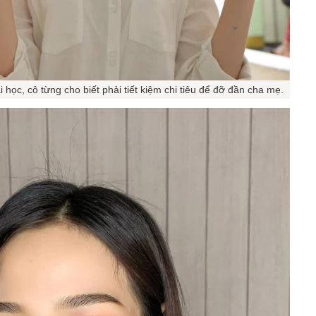
học, cô từng cho biết phải tiết kiệm chi tiêu để đỡ đần cha mẹ.