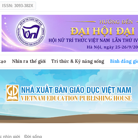
ISSN: 3093-382X
tạo
Nhìn ra thế giới
Tri thức & Kỹ năng sống
Bình đẳng gi
 nhìn giới
Đời sống