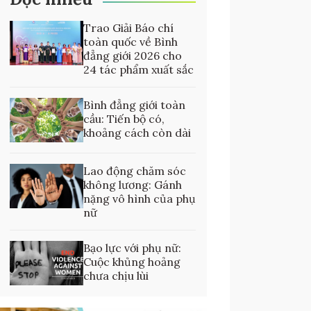
Trao Giải Báo chí
toàn quốc về Bình
đẳng giới 2026 cho
24 tác phẩm xuất sắc
Bình đẳng giới toàn
cầu: Tiến bộ có,
khoảng cách còn dài
Lao động chăm sóc
không lương: Gánh
nặng vô hình của phụ
nữ
Bạo lực với phụ nữ:
Cuộc khủng hoảng
chưa chịu lùi