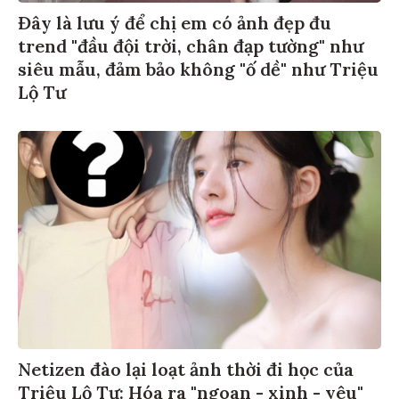
Đây là lưu ý để chị em có ảnh đẹp đu
trend "đầu đội trời, chân đạp tường" như
siêu mẫu, đảm bảo không "ố dề" như Triệu
Lộ Tư
Netizen đào lại loạt ảnh thời đi học của
Triệu Lộ Tư: Hóa ra "ngoan - xinh - yêu"