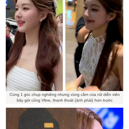
Cùng 1 góc chụp nghiêng nhưng vùng cằm của nữ diễn viên
bây giờ cũng Vline, thanh thoát (ảnh phải) hơn trước