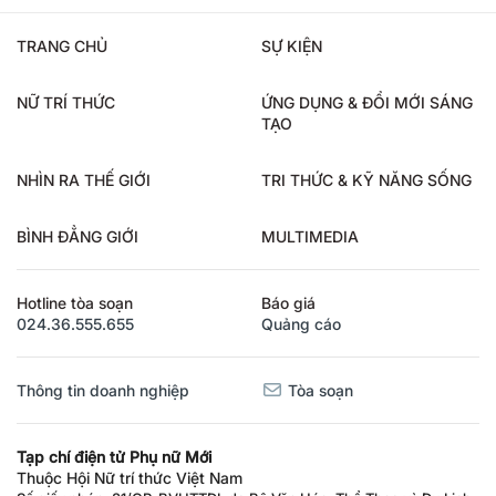
TRANG CHỦ
SỰ KIỆN
NỮ TRÍ THỨC
ỨNG DỤNG & ĐỔI MỚI SÁNG
TẠO
NHÌN RA THẾ GIỚI
TRI THỨC & KỸ NĂNG SỐNG
BÌNH ĐẲNG GIỚI
MULTIMEDIA
Hotline tòa soạn
Báo giá
024.36.555.655
Quảng cáo
Thông tin doanh nghiệp
Tòa soạn
Tạp chí điện tử Phụ nữ Mới
Thuộc Hội Nữ trí thức Việt Nam
Số giấy phép: 81/GP-BVHTTDL do Bộ Văn Hóa, Thể Thao và Du Lịch