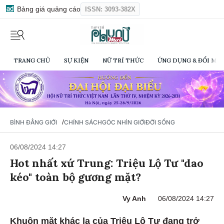
Bảng giá quảng cáo
ISSN: 3093-382X
TRANG CHỦ
SỰ KIỆN
NỮ TRÍ THỨC
ỨNG DỤNG & ĐỔI MỚI
/
BÌNH ĐẲNG GIỚI
CHÍNH SÁCH
GÓC NHÌN GIỚI
ĐỜI SỐNG
06/08/2024 14:27
Hot nhất xứ Trung: Triệu Lộ Tư "dao
kéo" toàn bộ gương mặt?
Vy Anh
06/08/2024 14:27
Khuôn mặt khác lạ của Triệu Lộ Tư đang trở