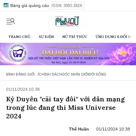
Bảng giá quảng cáo
ISSN: 3093-382X
TRANG CHỦ
SỰ KIỆN
NỮ TRÍ THỨC
ỨNG DỤNG & ĐỔI MỚI
/
BÌNH ĐẲNG GIỚI
CHÍNH SÁCH
GÓC NHÌN GIỚI
ĐỜI SỐNG
01/11/2024 10:38
Kỳ Duyên "cãi tay đôi" với dân mạng
trong lúc đang thi Miss Universe
2024
Thế Huân
01/11/2024 10:38