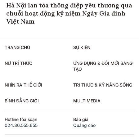
Hà Nội lan tỏa thông điệp yêu thương qua
chuỗi hoạt động kỷ niệm Ngày Gia đình
Việt Nam
TRANG CHỦ
SỰ KIỆN
NỮ TRÍ THỨC
ỨNG DỤNG & ĐỔI MỚI SÁNG
TẠO
NHÌN RA THẾ GIỚI
TRI THỨC & KỸ NĂNG SỐNG
BÌNH ĐẲNG GIỚI
MULTIMEDIA
Hotline tòa soạn
Báo giá
024.36.555.655
Quảng cáo