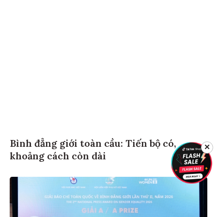
Bình đẳng giới toàn cầu: Tiến bộ có,
✕
khoảng cách còn dài