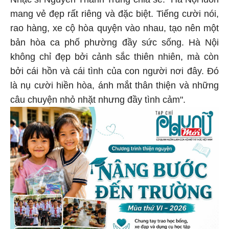
Nhạc sĩ Nguyễn Thành Trung chia sẻ: "Hà Nội luôn
mang vẻ đẹp rất riêng và đặc biệt. Tiếng cười nói,
rao hàng, xe cộ hòa quyện vào nhau, tạo nên một
bản hòa ca phố phường đầy sức sống. Hà Nội
không chỉ đẹp bởi cảnh sắc thiên nhiên, mà còn
bởi cái hồn và cái tình của con người nơi đây. Đó
là nụ cười hiền hòa, ánh mắt thân thiện và những
câu chuyện nhỏ nhặt nhưng đầy tình cảm".