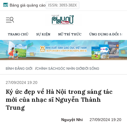
Bảng giá quảng cáo
ISSN: 3093-382X
TRANG CHỦ
SỰ KIỆN
NỮ TRÍ THỨC
ỨNG DỤNG & ĐỔI MỚI
/
BÌNH ĐẲNG GIỚI
CHÍNH SÁCH
GÓC NHÌN GIỚI
ĐỜI SỐNG
27/09/2024 19:20
Ký ức đẹp về Hà Nội trong sáng tác
mới của nhạc sĩ Nguyễn Thành
Trung
Nguyệt Nhi
27/09/2024 19:20