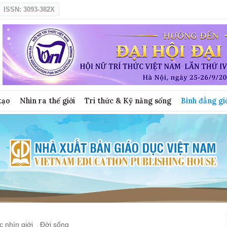
ISSN: 3093-382X
tạo
Nhìn ra thế giới
Tri thức & Kỹ năng sống
Bình đẳng gi
 nhìn giới
Đời sống