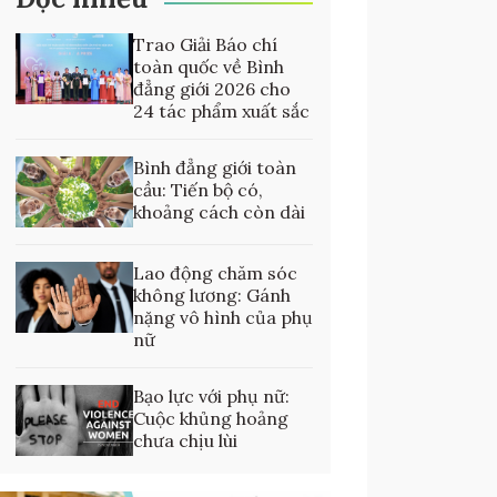
Trao Giải Báo chí
toàn quốc về Bình
đẳng giới 2026 cho
24 tác phẩm xuất sắc
Bình đẳng giới toàn
cầu: Tiến bộ có,
khoảng cách còn dài
Lao động chăm sóc
không lương: Gánh
nặng vô hình của phụ
nữ
Bạo lực với phụ nữ:
Cuộc khủng hoảng
chưa chịu lùi