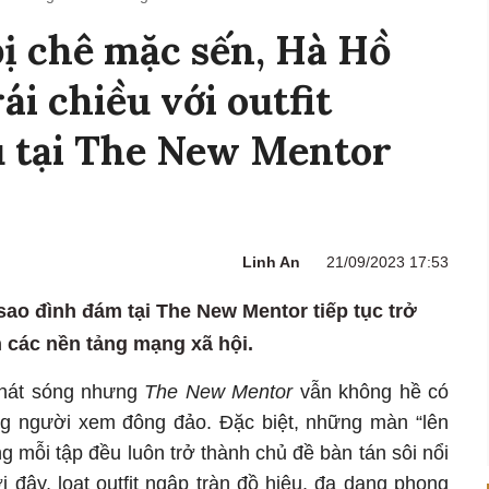
bị chê mặc sến, Hà Hồ
ái chiều với outfit
u tại The New Mentor
Linh An
21/09/2023 17:53
sao đình đám tại The New Mentor tiếp tục trở
n các nền tảng mạng xã hội.
phát sóng nhưng
The New Mentor
vẫn không hề có
ng người xem đông đảo. Đặc biệt, những màn “lên
ng mỗi tập đều luôn trở thành chủ đề bàn tán sôi nổi
 đây, loạt outfit ngập tràn đồ hiệu, đa dạng phong