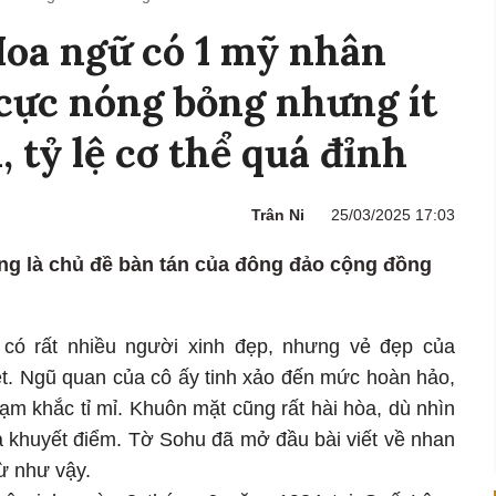
 Hoa ngữ có 1 mỹ nhân
 cực nóng bỏng nhưng ít
, tỷ lệ cơ thể quá đỉnh
Trân Ni
25/03/2025 17:03
ng là chủ đề bàn tán của đông đảo cộng đồng
y, có rất nhiều người xinh đẹp, nhưng vẻ đẹp của
ệt. Ngũ quan của cô ấy tinh xảo đến mức hoàn hảo,
m khắc tỉ mỉ. Khuôn mặt cũng rất hài hòa, dù nhìn
a khuyết điểm. Tờ Sohu đã mở đầu bài viết về nhan
ừ như vậy.