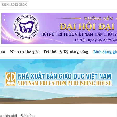
ISSN: 3093-382X
tạo
Nhìn ra thế giới
Tri thức & Kỹ năng sống
Bình đẳng gi
 nhìn giới
Đời sống