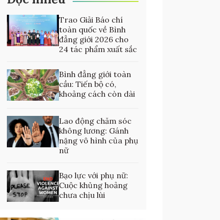
Trao Giải Báo chí
toàn quốc về Bình
đẳng giới 2026 cho
24 tác phẩm xuất sắc
Bình đẳng giới toàn
cầu: Tiến bộ có,
khoảng cách còn dài
Lao động chăm sóc
không lương: Gánh
nặng vô hình của phụ
nữ
Bạo lực với phụ nữ:
Cuộc khủng hoảng
chưa chịu lùi