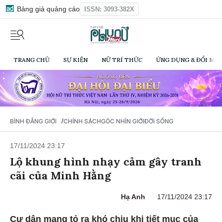
Bảng giá quảng cáo
ISSN: 3093-382X
TRANG CHỦ
SỰ KIỆN
NỮ TRÍ THỨC
ỨNG DỤNG & ĐỔI MỚI
/
BÌNH ĐẲNG GIỚI
CHÍNH SÁCH
GÓC NHÌN GIỚI
ĐỜI SỐNG
17/11/2024 23:17
Lộ khung hình nhạy cảm gây tranh
cãi của Minh Hằng
Hạ Anh
17/11/2024 23:17
Cư dân mạng tỏ ra khó chịu khi tiết mục của