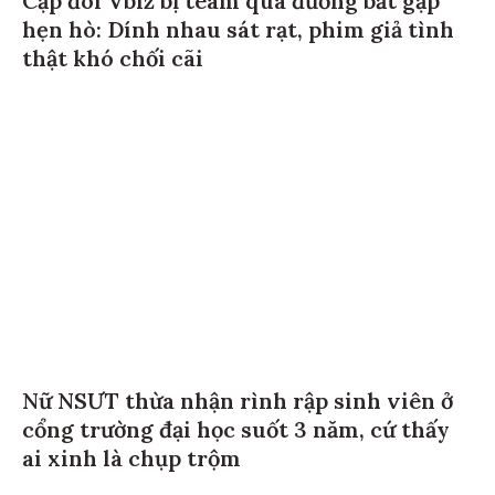
Cặp đôi Vbiz bị team qua đường bắt gặp
hẹn hò: Dính nhau sát rạt, phim giả tình
thật khó chối cãi
Nữ NSƯT thừa nhận rình rập sinh viên ở
cổng trường đại học suốt 3 năm, cứ thấy
ai xinh là chụp trộm