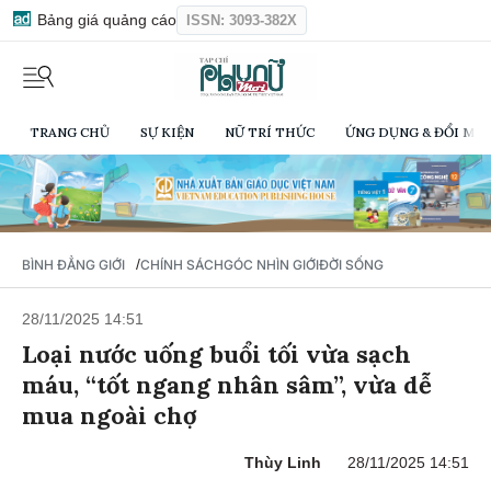
Bảng giá quảng cáo
ISSN: 3093-382X
TRANG CHỦ
SỰ KIỆN
NỮ TRÍ THỨC
ỨNG DỤNG & ĐỔI MỚI
/
BÌNH ĐẲNG GIỚI
CHÍNH SÁCH
GÓC NHÌN GIỚI
ĐỜI SỐNG
28/11/2025 14:51
Loại nước uống buổi tối vừa sạch
máu, “tốt ngang nhân sâm”, vừa dễ
mua ngoài chợ
Thùy Linh
28/11/2025 14:51