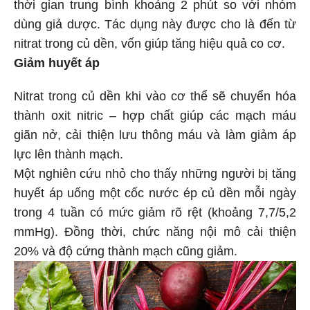
thời gian trung bình khoảng 2 phút so với nhóm
dùng giả dược. Tác dụng này được cho là đến từ
nitrat trong củ dền, vốn giúp tăng hiệu quả co cơ.
Giảm huyết áp
Nitrat trong củ dền khi vào cơ thể sẽ chuyển hóa
thành oxit nitric – hợp chất giúp các mạch máu
giãn nở, cải thiện lưu thông máu và làm giảm áp
lực lên thành mạch.
Một nghiên cứu nhỏ cho thấy những người bị tăng
huyết áp uống một cốc nước ép củ dền mỗi ngày
trong 4 tuần có mức giảm rõ rệt (khoảng 7,7/5,2
mmHg). Đồng thời, chức năng nội mô cải thiện
20% và độ cứng thành mạch cũng giảm.