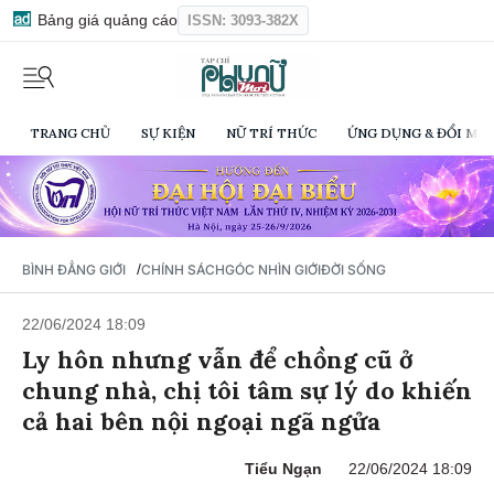
Bảng giá quảng cáo
ISSN: 3093-382X
TRANG CHỦ
SỰ KIỆN
NỮ TRÍ THỨC
ỨNG DỤNG & ĐỔI MỚI
/
BÌNH ĐẲNG GIỚI
CHÍNH SÁCH
GÓC NHÌN GIỚI
ĐỜI SỐNG
22/06/2024 18:09
Ly hôn nhưng vẫn để chồng cũ ở
chung nhà, chị tôi tâm sự lý do khiến
cả hai bên nội ngoại ngã ngửa
Tiểu Ngạn
22/06/2024 18:09