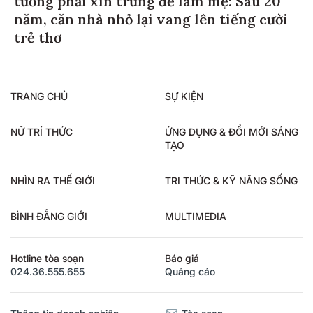
năm, căn nhà nhỏ lại vang lên tiếng cười
trẻ thơ
TRANG CHỦ
SỰ KIỆN
NỮ TRÍ THỨC
ỨNG DỤNG & ĐỔI MỚI SÁNG
TẠO
NHÌN RA THẾ GIỚI
TRI THỨC & KỸ NĂNG SỐNG
BÌNH ĐẲNG GIỚI
MULTIMEDIA
Hotline tòa soạn
Báo giá
024.36.555.655
Quảng cáo
Thông tin doanh nghiệp
Tòa soạn