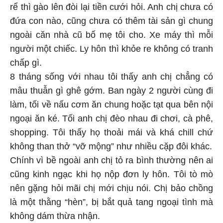
rể thì gào lên đòi lại tiền cưới hỏi. Anh chị chưa có
đứa con nào, cũng chưa có thêm tài sản gì chung
ngoài căn nhà cũ bố mẹ tôi cho. Xe máy thì mỗi
người một chiếc. Ly hôn thì khỏe re không có tranh
chấp gì.
8 tháng sống với nhau tôi thấy anh chị chẳng có
mâu thuẫn gì ghê gớm. Ban ngày 2 người cùng đi
làm, tối về nấu cơm ăn chung hoặc tạt qua bên nội
ngoại ăn ké. Tối anh chị đèo nhau đi chơi, cà phê,
shopping. Tôi thấy họ thoải mái và khá chill chứ
không than thở “vỡ mộng” như nhiều cặp đôi khác.
Chính vì bề ngoài anh chị tỏ ra bình thường nên ai
cũng kinh ngạc khi họ nộp đơn ly hôn. Tôi tò mò
nên gặng hỏi mãi chị mới chịu nói. Chị bảo chồng
là một thằng “hèn”, bị bắt quả tang ngoại tình mà
không dám thừa nhận.