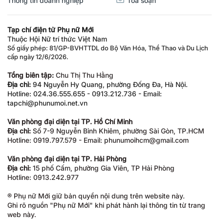
Tạp chí điện tử Phụ nữ Mới
Thuộc Hội Nữ trí thức Việt Nam
Số giấy phép: 81/GP-BVHTTDL do Bộ Văn Hóa, Thể Thao và Du Lịch
cấp ngày 12/6/2026.
Tổng biên tập:
Chu Thị Thu Hằng
Địa chỉ:
94 Nguyễn Hy Quang, phường Đống Đa, Hà Nội.
Hotline: 024.36.555.655 - 0913.212.736 - Email:
tapchi@phunumoi.net.vn
Văn phòng đại diện tại TP. Hồ Chí Minh
Địa chỉ:
Số 7-9 Nguyễn Bỉnh Khiêm, phường Sài Gòn, TP.HCM
Hotline: 0919.797.579 - Email: phunumoihcm@gmail.com
Văn phòng đại diện tại TP. Hải Phòng
Địa chỉ:
15 phố Cấm, phường Gia Viên, TP Hải Phòng
Hotline: 0913.242.977
® Phụ nữ Mới giữ bản quyền nội dung trên website này.
Ghi rõ nguồn "Phụ nữ Mới" khi phát hành lại thông tin từ trang
web này.