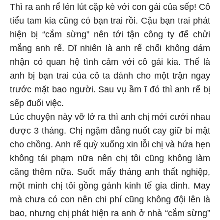
Thì ra anh rể lén lút cặp kè với con gái của sếp! Cô
tiểu tam kia cũng có bạn trai rồi. Cậu bạn trai phát
hiện bị “cắm sừng” nên tới tận công ty để chửi
mắng anh rể. Dĩ nhiên là anh rể chối không dám
nhận có quan hệ tình cảm với cô gái kia. Thế là
anh bị bạn trai của cô ta đánh cho một trận ngay
trước mặt bao người. Sau vụ ầm ĩ đó thì anh rể bị
sếp đuổi việc.
Lúc chuyện này vỡ lở ra thì anh chị mới cưới nhau
được 3 tháng. Chị ngậm đắng nuốt cay giữ bí mật
cho chồng. Anh rể quỳ xuống xin lỗi chị và hứa hẹn
không tái phạm nữa nên chị tôi cũng không làm
căng thêm nữa. Suốt mấy tháng anh thất nghiệp,
một mình chị tôi gồng gánh kinh tế gia đình. May
mà chưa có con nên chi phí cũng không đội lên là
bao, nhưng chị phát hiện ra anh ở nhà “cắm sừng”