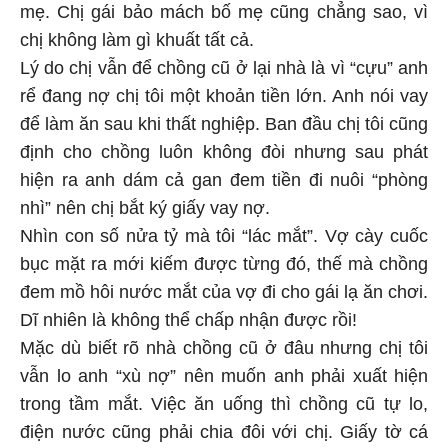
mẹ. Chị gái bảo mách bố mẹ cũng chẳng sao, vì
chị không làm gì khuất tất cả.
Lý do chị vẫn để chồng cũ ở lại nhà là vì “cựu” anh
rể đang nợ chị tôi một khoản tiền lớn. Anh nói vay
để làm ăn sau khi thất nghiệp. Ban đầu chị tôi cũng
định cho chồng luôn không đòi nhưng sau phát
hiện ra anh dám cả gan đem tiền đi nuôi “phòng
nhì” nên chị bắt ký giấy vay nợ.
Nhìn con số nửa tỷ mà tôi “lác mắt”. Vợ cày cuốc
bục mặt ra mới kiếm được từng đó, thế mà chồng
đem mồ hôi nước mắt của vợ đi cho gái lạ ăn chơi.
Dĩ nhiên là không thể chấp nhận được rồi!
Mặc dù biết rõ nhà chồng cũ ở đâu nhưng chị tôi
vẫn lo anh “xù nợ” nên muốn anh phải xuất hiện
trong tầm mắt. Việc ăn uống thì chồng cũ tự lo,
điện nước cũng phải chia đôi với chị. Giấy tờ cá