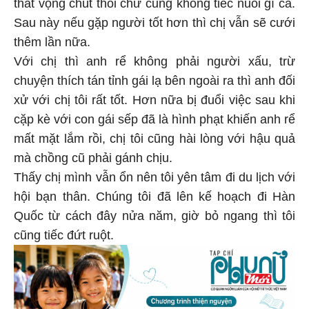
thất vọng chút thôi chứ cũng không tiếc nuối gì cả.
Sau này nếu gặp người tốt hơn thì chị vẫn sẽ cưới
thêm lần nữa.
Với chị thì anh rể không phải người xấu, trừ
chuyện thích tán tỉnh gái lạ bên ngoài ra thì anh đối
xử với chị tôi rất tốt. Hơn nữa bị đuổi việc sau khi
cặp kè với con gái sếp đã là hình phạt khiến anh rể
mất mặt lắm rồi, chị tôi cũng hài lòng với hậu quả
mà chồng cũ phải gánh chịu.
Thấy chị mình vẫn ổn nên tôi yên tâm đi du lịch với
hội bạn thân. Chúng tôi đã lên kế hoạch đi Hàn
Quốc từ cách đây nửa năm, giờ bỏ ngang thì tôi
cũng tiếc đứt ruột.