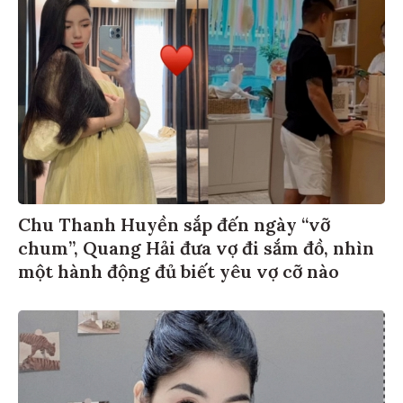
Chu Thanh Huyền sắp đến ngày “vỡ
chum”, Quang Hải đưa vợ đi sắm đồ, nhìn
một hành động đủ biết yêu vợ cỡ nào