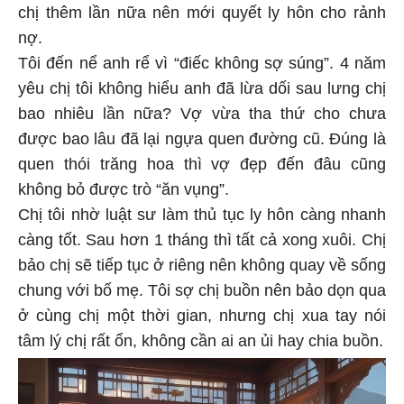
chị thêm lần nữa nên mới quyết ly hôn cho rảnh
nợ.
Tôi đến nể anh rể vì “điếc không sợ súng”. 4 năm
yêu chị tôi không hiểu anh đã lừa dối sau lưng chị
bao nhiêu lần nữa? Vợ vừa tha thứ cho chưa
được bao lâu đã lại ngựa quen đường cũ. Đúng là
quen thói trăng hoa thì vợ đẹp đến đâu cũng
không bỏ được trò “ăn vụng”.
Chị tôi nhờ luật sư làm thủ tục ly hôn càng nhanh
càng tốt. Sau hơn 1 tháng thì tất cả xong xuôi. Chị
bảo chị sẽ tiếp tục ở riêng nên không quay về sống
chung với bố mẹ. Tôi sợ chị buồn nên bảo dọn qua
ở cùng chị một thời gian, nhưng chị xua tay nói
tâm lý chị rất ổn, không cần ai an ủi hay chia buồn.