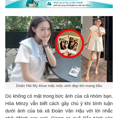
Doãn Hải My khoe mặc mộc xinh đẹp khi mang bầu
Dù không có mặt trong bức ảnh của cả nhóm bạn,
Hòa Minzy vẫn biết cách gây chú ý khi bình luận
dưới ảnh của bà xã Đoàn Văn Hậu với lời nhắc
nhở "đánh son coi". Giọng ca quê Bắc Ninh còn