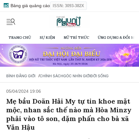
Bảng giá quảng cáo
ISSN: 3093-382X
TRANG CHỦ
SỰ KIỆN
NỮ TRÍ THỨC
ỨNG DỤNG & ĐỔI MỚI
/
BÌNH ĐẲNG GIỚI
CHÍNH SÁCH
GÓC NHÌN GIỚI
ĐỜI SỐNG
05/04/2024 19:06
Mẹ bầu Doãn Hải My tự tin khoe mặt
mộc, nhan sắc thế nào mà Hòa Minzy
phải vào tô son, dặm phấn cho bà xã
Văn Hậu