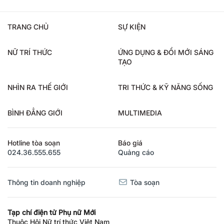
TRANG CHỦ
SỰ KIỆN
NỮ TRÍ THỨC
ỨNG DỤNG & ĐỔI MỚI SÁNG
TẠO
NHÌN RA THẾ GIỚI
TRI THỨC & KỸ NĂNG SỐNG
BÌNH ĐẲNG GIỚI
MULTIMEDIA
Hotline tòa soạn
Báo giá
024.36.555.655
Quảng cáo
Thông tin doanh nghiệp
Tòa soạn
Tạp chí điện tử Phụ nữ Mới
Thuộc Hội Nữ trí thức Việt Nam