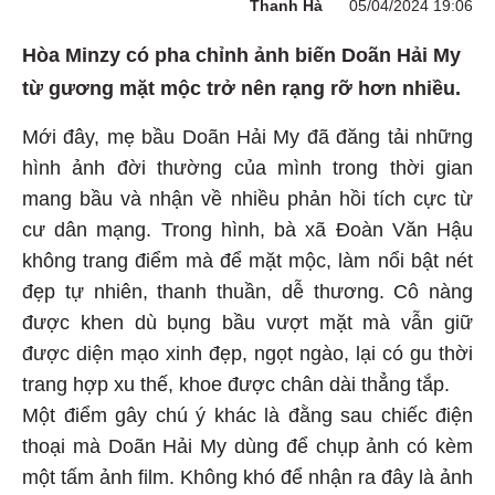
Thanh Hà
05/04/2024 19:06
Hòa Minzy có pha chỉnh ảnh biến Doãn Hải My
từ gương mặt mộc trở nên rạng rỡ hơn nhiều.
Mới đây, mẹ bầu Doãn Hải My đã đăng tải những
hình ảnh đời thường của mình trong thời gian
mang bầu và nhận về nhiều phản hồi tích cực từ
cư dân mạng. Trong hình, bà xã Đoàn Văn Hậu
không trang điểm mà để mặt mộc, làm nổi bật nét
đẹp tự nhiên, thanh thuần, dễ thương. Cô nàng
được khen dù bụng bầu vượt mặt mà vẫn giữ
được diện mạo xinh đẹp, ngọt ngào, lại có gu thời
trang hợp xu thế, khoe được chân dài thẳng tắp.
Một điểm gây chú ý khác là đằng sau chiếc điện
thoại mà Doãn Hải My dùng để chụp ảnh có kèm
một tấm ảnh film. Không khó để nhận ra đây là ảnh