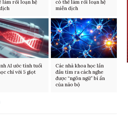
ể làm rối loạn hệ
có thể làm rối loạn hệ
dịch
miễn dịch
nh AI ước tính tuổi
Các nhà khoa học lần
ọc chỉ với 5 giọt
đầu tìm ra cách nghe
được “ngôn ngữ” bí ẩn
của não bộ