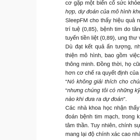
cơ gặp một biến cố sức khỏ
hợp, dự đoán của mô hình khớ
SleepFM cho thấy hiệu quả nổ
trí tuệ (0,85), bệnh tim do t
tuyến tiền liệt (0,89), ung thư
Dù đạt kết quả ấn tượng, nh
thiện mô hình, bao gồm việc
thông minh. Đồng thời, họ cũ
hơn cơ chế ra quyết định của 
“
Nó không giải thích cho ch
“
nhưng chúng tôi có những kỹ
nào khi đưa ra dự đoán
”.
Các nhà khoa học nhận thấy r
đoán bệnh tim mạch, trong k
tâm thần. Tuy nhiên, chính sự
mang lại độ chính xác cao nhấ