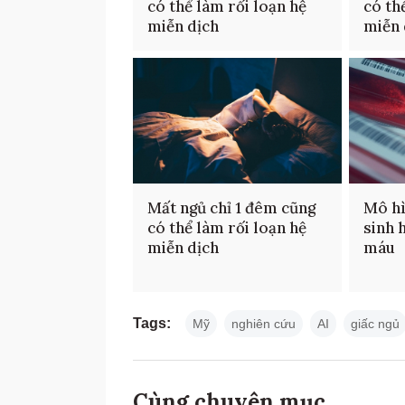
có thể làm rối loạn hệ
có th
miễn dịch
miễn 
Mất ngủ chỉ 1 đêm cũng
Mô hì
có thể làm rối loạn hệ
sinh h
miễn dịch
máu
Tags:
Mỹ
nghiên cứu
AI
giấc ngủ
Cùng chuyên mục