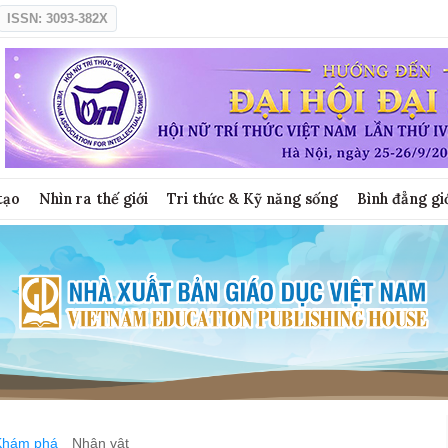
ISSN: 3093-382X
tạo
Nhìn ra thế giới
Tri thức & Kỹ năng sống
Bình đẳng gi
Khám phá
Nhân vật