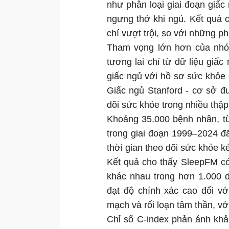
như phân loại giai đoạn giấ
ngưng thở khi ngủ. Kết quả 
chí vượt trội, so với những 
Tham vọng lớn hơn của nhóm
tương lai chỉ từ dữ liệu giấ
giấc ngủ với hồ sơ sức khỏe 
Giấc ngủ Stanford - cơ sở đ
dõi sức khỏe trong nhiều thập
Khoảng 35.000 bệnh nhân, từ
trong giai đoạn 1999–2024 đ
thời gian theo dõi sức khỏe k
Kết quả cho thấy SleepFM c
khác nhau trong hơn 1.000 
đạt độ chính xác cao đối vớ
mạch và rối loạn tâm thần, với
Chỉ số C-index phản ánh khả