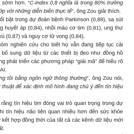
e sớm hơn. “
C-index 0,8 nghĩa là trong 80% trường
p với những diễn biến thực tế
”, ông Zou giải thích.
i bật trong dự đoán bệnh Parkinson (0,89), sa sút
ăng huyết áp (0,84), nhồi máu cơ tim (0,81), ung thư
 vú (0,87) và nguy cơ tử vong (0,84).
óm nghiên cứu cho biết họ vẫn đang tiếp tục cải
 bổ sung dữ liệu từ các thiết bị đeo như đồng hồ
ng phát triển các phương pháp “giải mã” để hiểu rõ
AI.
úng tôi bằng ngôn ngữ thông thường
”, ông Zou nói,
 thuật để xác định mô hình đang chú ý đến tín hiệu
ằng tín hiệu tim đóng vai trò quan trọng trong dự
hi tín hiệu não liên quan nhiều hơn đến sức khỏe
 kết hợp đồng thời của tất cả các kênh dữ liệu mới
t.