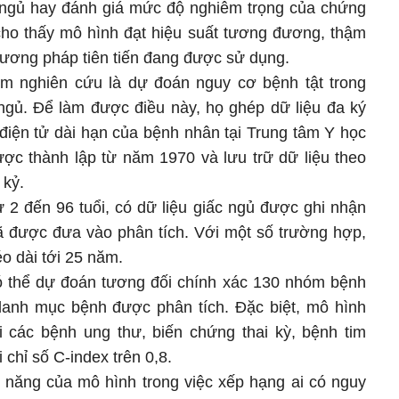
c ngủ hay đánh giá mức độ nghiêm trọng của chứng
cho thấy mô hình đạt hiệu suất tương đương, thậm
phương pháp tiên tiến đang được sử dụng.
 nghiên cứu là dự đoán nguy cơ bệnh tật trong
c ngủ. Để làm được điều này, họ ghép dữ liệu đa ký
điện tử dài hạn của bệnh nhân tại Trung tâm Y học
ược thành lập từ năm 1970 và lưu trữ dữ liệu theo
 kỷ.
 2 đến 96 tuổi, có dữ liệu giấc ngủ được ghi nhận
ã được đưa vào phân tích. Với một số trường hợp,
éo dài tới 25 năm.
ó thể dự đoán tương đối chính xác 130 nhóm bệnh
danh mục bệnh được phân tích. Đặc biệt, mô hình
i các bệnh ung thư, biến chứng thai kỳ, bệnh tim
 chỉ số C-index trên 0,8.
 năng của mô hình trong việc xếp hạng ai có nguy