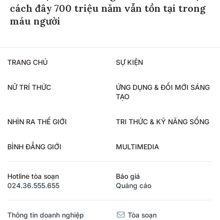
cách đây 700 triệu năm vẫn tồn tại trong
máu người
TRANG CHỦ
SỰ KIỆN
NỮ TRÍ THỨC
ỨNG DỤNG & ĐỔI MỚI SÁNG
TẠO
NHÌN RA THẾ GIỚI
TRI THỨC & KỸ NĂNG SỐNG
BÌNH ĐẲNG GIỚI
MULTIMEDIA
Hotline tòa soạn
Báo giá
024.36.555.655
Quảng cáo
Thông tin doanh nghiệp
Tòa soạn