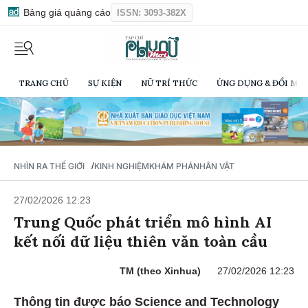
Bảng giá quảng cáo
ISSN: 3093-382X
TRANG CHỦ
SỰ KIỆN
NỮ TRÍ THỨC
ỨNG DỤNG & ĐỔI MỚI
/
NHÌN RA THẾ GIỚI
KINH NGHIỆM
KHÁM PHÁ
NHÂN VẬT
27/02/2026 12:23
Trung Quốc phát triển mô hình AI
kết nối dữ liệu thiên văn toàn cầu
TM (theo Xinhua)
27/02/2026 12:23
Thông tin được báo Science and Technology