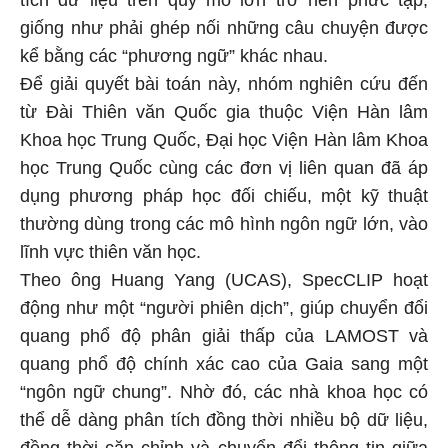
tích dữ liệu trên quy mô lớn trở nên phức tạp,
giống như phải ghép nối những câu chuyện được
kể bằng các “phương ngữ” khác nhau.
Để giải quyết bài toán này, nhóm nghiên cứu đến
từ Đài Thiên văn Quốc gia thuộc Viện Hàn lâm
Khoa học Trung Quốc, Đại học Viện Hàn lâm Khoa
học Trung Quốc cùng các đơn vị liên quan đã áp
dụng phương pháp học đối chiếu, một kỹ thuật
thường dùng trong các mô hình ngôn ngữ lớn, vào
lĩnh vực thiên văn học.
Theo ông Huang Yang (UCAS), SpecCLIP hoạt
động như một “người phiên dịch”, giúp chuyển đổi
quang phổ độ phân giải thấp của LAMOST và
quang phổ độ chính xác cao của Gaia sang một
“ngôn ngữ chung”. Nhờ đó, các nhà khoa học có
thể dễ dàng phân tích đồng thời nhiều bộ dữ liệu,