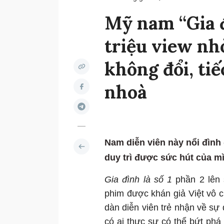
Mỹ nam “Gia đ
triệu view nh
không đổi, tiế
nhoà
Nam diễn viên này nổi đình
duy trì được sức hút của m
Gia đình là số 1
phần 2 lên 
phim được khán giả Việt vô 
dàn diễn viên trẻ nhận về s
có ai thực sự có thể bứt phá 