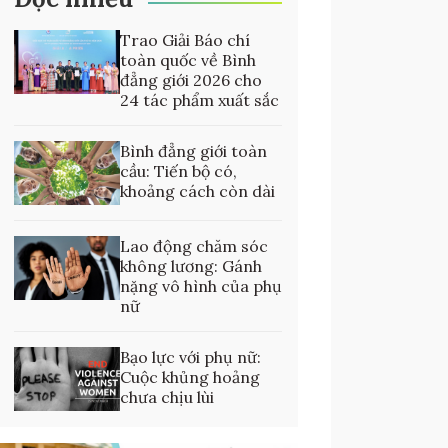
Trao Giải Báo chí
toàn quốc về Bình
đẳng giới 2026 cho
24 tác phẩm xuất sắc
Bình đẳng giới toàn
cầu: Tiến bộ có,
khoảng cách còn dài
Lao động chăm sóc
không lương: Gánh
nặng vô hình của phụ
nữ
Bạo lực với phụ nữ:
Cuộc khủng hoảng
chưa chịu lùi