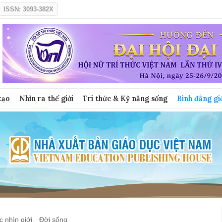
ISSN: 3093-382X
tạo
Nhìn ra thế giới
Tri thức & Kỹ năng sống
Bình đẳng gi
 nhìn giới
Đời sống