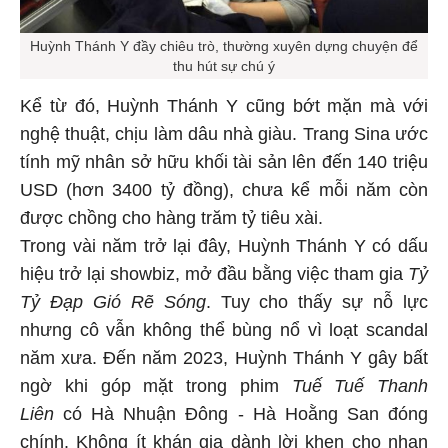
Huỳnh Thánh Y đầy chiêu trò, thường xuyên dựng chuyện để
thu hút sự chú ý
Kể từ đó, Huỳnh Thánh Y cũng bớt mặn mà với
nghệ thuật, chịu làm dâu nhà giàu. Trang Sina ước
tính mỹ nhân sở hữu khối tài sản lên đến 140 triệu
USD (hơn 3400 tỷ đồng), chưa kể mỗi năm còn
được chồng cho hàng trăm tỷ tiêu xài.
Trong vài năm trở lại đây, Huỳnh Thánh Y có dấu
hiệu trở lại showbiz, mở đầu bằng việc tham gia
Tỷ
Tỷ Đạp Gió Rẽ Sóng
. Tuy cho thấy sự nỗ lực
nhưng cô vẫn không thể bùng nổ vì loạt scandal
năm xưa. Đến năm 2023, Huỳnh Thánh Y gây bất
ngờ khi góp mặt trong phim
Tuế Tuế Thanh
Liên
có Hà Nhuận Đông - Hà Hoằng San đóng
chính. Không ít khán gia dành lời khen cho nhan