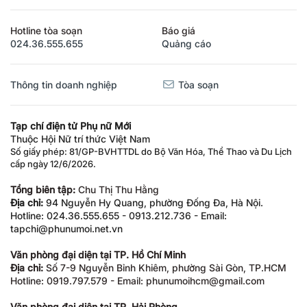
Hotline tòa soạn
Báo giá
024.36.555.655
Quảng cáo
Thông tin doanh nghiệp
Tòa soạn
Tạp chí điện tử Phụ nữ Mới
Thuộc Hội Nữ trí thức Việt Nam
Số giấy phép: 81/GP-BVHTTDL do Bộ Văn Hóa, Thể Thao và Du Lịch
cấp ngày 12/6/2026.
Tổng biên tập:
Chu Thị Thu Hằng
Địa chỉ:
94 Nguyễn Hy Quang, phường Đống Đa, Hà Nội.
Hotline: 024.36.555.655 - 0913.212.736 - Email:
tapchi@phunumoi.net.vn
Văn phòng đại diện tại TP. Hồ Chí Minh
Địa chỉ:
Số 7-9 Nguyễn Bỉnh Khiêm, phường Sài Gòn, TP.HCM
Hotline: 0919.797.579 - Email: phunumoihcm@gmail.com
Văn phòng đại diện tại TP. Hải Phòng