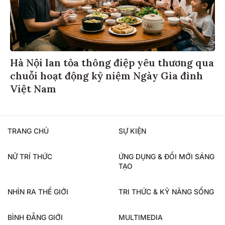
Hà Nội lan tỏa thông điệp yêu thương qua
chuỗi hoạt động kỷ niệm Ngày Gia đình
Việt Nam
TRANG CHỦ
SỰ KIỆN
NỮ TRÍ THỨC
ỨNG DỤNG & ĐỔI MỚI SÁNG
TẠO
NHÌN RA THẾ GIỚI
TRI THỨC & KỸ NĂNG SỐNG
BÌNH ĐẲNG GIỚI
MULTIMEDIA