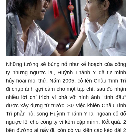
Những tưởng sẽ bùng nổ như kế hoạch của công
ty nhưng ngược lại, Huỳnh Thánh Y đã tự mình
hủy hoại mọi thứ. Năm 2005, cô lén Châu Tinh Trì
đi chụp ảnh gợi cảm cho một tạp chí, sau đó nhận
nhiều lời chỉ trích vì phá vỡ hình ảnh "tình đầu"
được xây dựng từ trước. Sự việc khiến Châu Tinh
Trì phẫn nộ, song Huỳnh Thánh Y lại ngoan cố đổ
ngược lỗi cho công ty vì kèm cặp mình. Kết quả, 2
bên đường ai nấy đi, còn có vụ kiện cáo kéo dài 2