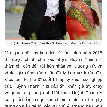
Huỳnh Thánh Y làm "kẻ thứ 3" bên cạnh đại gia Dương Tử
Mối quan hệ này kéo dài 10 năm, đến năm 2015
thì được chính chủ xác nhận. Huỳnh Thánh Y
thậm chí còn tiến tới hôn nhân với Dương Tử, và
vị đại gia cũng xác nhận đã ly hôn vợ trước đó.
Việc làm "kẻ thứ 3" suốt 1 thập kỷ khiến sự nghiệp
của Huỳnh Thánh Y bị dập tắt, khán giả tẩy chay
và quay lưng hàng loạt. Mặt khác, Huỳnh Thánh Y
cũng nổi tiếng là ngôi sao chiêu trò, dối trá, từng tự
dựng chuyện để lôi kéo sự chú ý. Chẳng hạn như