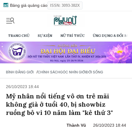
Bảng giá quảng cáo
ISSN: 3093-382X
TRANG CHỦ
SỰ KIỆN
NỮ TRÍ THỨC
ỨNG DỤNG & ĐỔI MỚI
/
BÌNH ĐẲNG GIỚI
CHÍNH SÁCH
GÓC NHÌN GIỚI
ĐỜI SỐNG
26/10/2023 18:44
Mỹ nhân nổi tiếng vô ơn trẻ mãi
không già ở tuổi 40, bị showbiz
ruồng bỏ vì 10 năm làm "kẻ thứ 3"
Thành Vũ
26/10/2023 18:44