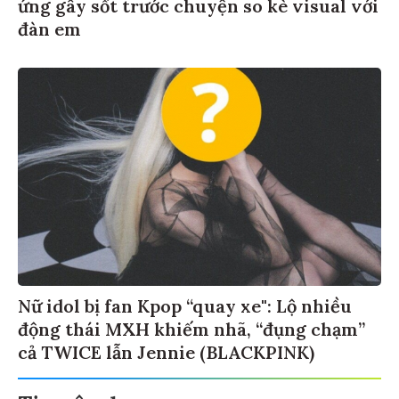
ứng gây sốt trước chuyện so kè visual với
đàn em
Nữ idol bị fan Kpop “quay xe": Lộ nhiều
động thái MXH khiếm nhã, “đụng chạm”
cả TWICE lẫn Jennie (BLACKPINK)