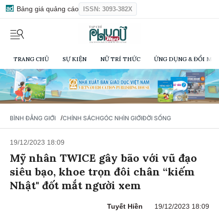
Bảng giá quảng cáo
ISSN: 3093-382X
TRANG CHỦ
SỰ KIỆN
NỮ TRÍ THỨC
ỨNG DỤNG & ĐỔI MỚI
/
BÌNH ĐẲNG GIỚI
CHÍNH SÁCH
GÓC NHÌN GIỚI
ĐỜI SỐNG
19/12/2023 18:09
Mỹ nhân TWICE gây bão với vũ đạo
siêu bạo, khoe trọn đôi chân “kiếm
Nhật" đốt mắt người xem
Tuyết Hiền
19/12/2023 18:09