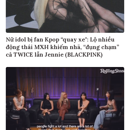
Nữ idol bị fan Kpop “quay xe": Lộ nhiều
động thái MXH khiếm nhã, “đụng chạm”
cả TWICE lẫn Jennie (BLACKPINK)