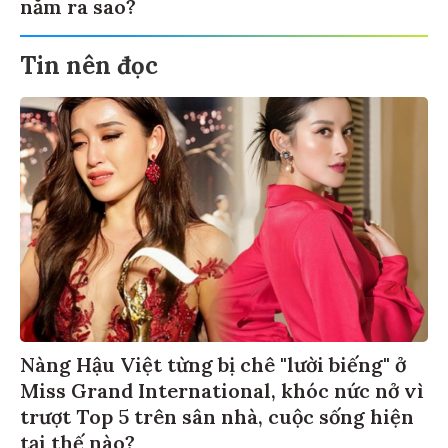
năm ra sao?
Tin nên đọc
Nàng Hậu Việt từng bị chê "lười biếng" ở
Miss Grand International, khóc nức nở vì
trượt Top 5 trên sân nhà, cuộc sống hiện
tại thế nào?