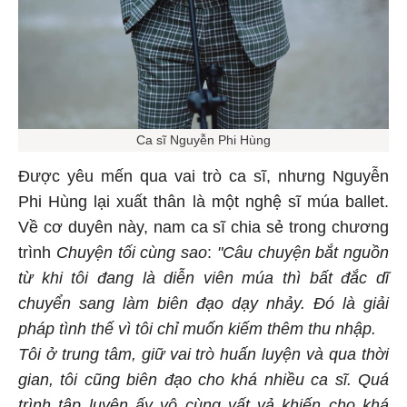
Ca sĩ Nguyễn Phi Hùng
Được yêu mến qua vai trò ca sĩ, nhưng Nguyễn
Phi Hùng lại xuất thân là một nghệ sĩ múa ballet.
Về cơ duyên này, nam ca sĩ chia sẻ trong chương
trình
Chuyện tối cùng sao
:
"Câu chuyện bắt nguồn
từ khi tôi đang là diễn viên múa thì bất đắc dĩ
chuyển sang làm biên đạo dạy nhảy. Đó là giải
pháp tình thế vì tôi chỉ muốn kiếm thêm thu nhập.
Tôi ở trung tâm, giữ vai trò huấn luyện và qua thời
gian, tôi cũng biên đạo cho khá nhiều ca sĩ. Quá
trình tập luyện ấy vô cùng vất vả khiến cho khá