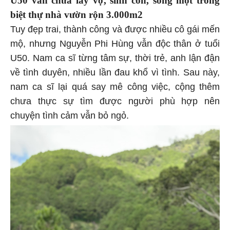
U50 vẫn chưa lấy vợ, sinh con, sống một trong
biệt thự nhà vườn rộn 3.000m2
Tuy đẹp trai, thành công và được nhiều cô gái mến
mộ, nhưng Nguyễn Phi Hùng vẫn độc thân ở tuổi
U50. Nam ca sĩ từng tâm sự, thời trẻ, anh lận đận
về tình duyên, nhiều lần đau khổ vì tình. Sau này,
nam ca sĩ lại quá say mê công việc, cộng thêm
chưa thực sự tìm được người phù hợp nên
chuyện tình cảm vẫn bỏ ngỏ.