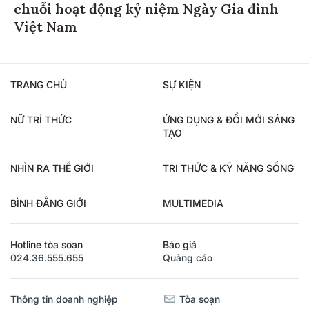
chuỗi hoạt động kỷ niệm Ngày Gia đình
Việt Nam
TRANG CHỦ
SỰ KIỆN
NỮ TRÍ THỨC
ỨNG DỤNG & ĐỔI MỚI SÁNG
TẠO
NHÌN RA THẾ GIỚI
TRI THỨC & KỸ NĂNG SỐNG
BÌNH ĐẲNG GIỚI
MULTIMEDIA
Hotline tòa soạn
Báo giá
024.36.555.655
Quảng cáo
Thông tin doanh nghiệp
Tòa soạn