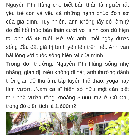
Nguyễn Phi Hùng cho biết bản thân là người rất
yêu trẻ con và yêu cả những hạnh phúc đơn sơ
của gia đình. Tuy nhiên, anh không lấy đó làm lý
do để hối thúc bản thân cưới vợ, sinh con dù hiện
tại anh đã 46 tuổi. Bởi với anh, mỗi ngày được
sống đều đặt giá trị bình yên lên trên hết. Anh vẫn
hài lòng với cuộc sống hiện tại của mình.
Trong đời thường, Nguyễn Phi Hùng sống nhẹ
nhàng, giản dị. Nếu không đi hát, anh thường dành
thời gian để thu âm, tập luyện thể thao, yoga hay
làm vườn…Nam ca sĩ hiện sở hữu một căn biệt
thự nhà vườn rộng khoảng 3.000 m2 ở Củ Chi,
trong đó diện tích là 1.600m2.