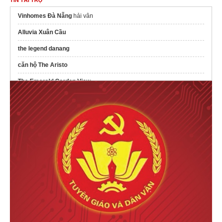
Vinhomes Đà Nẵng
hải vân
Alluvia Xuân Cầu
the legend danang
căn hộ The Aristo
The Emerald Garden View
northhanoismartcity.com.vn/
Dự án
The Emerald River Park
Thông tin
Vị trí dự án Quậy Complex
ở đâu
Tổng quan về
Le Parc Place @ParkCity Hanoi
tại khu Tây Hà Nội
Serena riverside
Tìm hiểu
Vinhomes Olympic
chi tiết