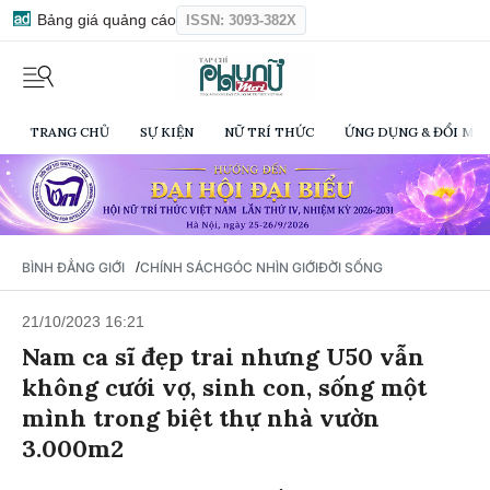
Bảng giá quảng cáo
ISSN: 3093-382X
TRANG CHỦ
SỰ KIỆN
NỮ TRÍ THỨC
ỨNG DỤNG & ĐỔI MỚI
/
BÌNH ĐẲNG GIỚI
CHÍNH SÁCH
GÓC NHÌN GIỚI
ĐỜI SỐNG
21/10/2023 16:21
Nam ca sĩ đẹp trai nhưng U50 vẫn
không cưới vợ, sinh con, sống một
mình trong biệt thự nhà vườn
3.000m2