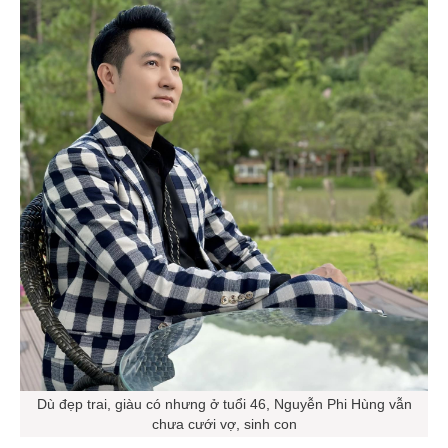
Dù đẹp trai, giàu có nhưng ở tuổi 46, Nguyễn Phi Hùng vẫn
chưa cưới vợ, sinh con