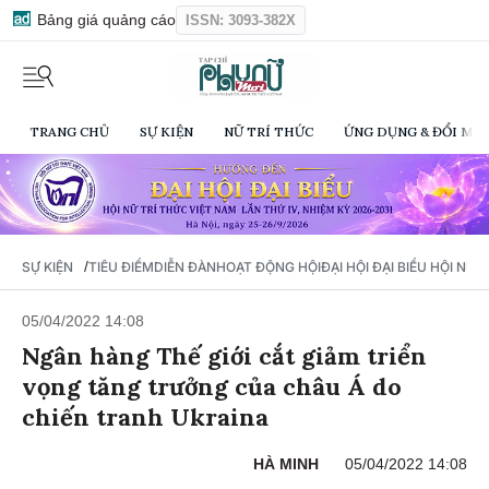
Bảng giá quảng cáo
ISSN: 3093-382X
TRANG CHỦ
SỰ KIỆN
NỮ TRÍ THỨC
ỨNG DỤNG & ĐỔI MỚI
/
SỰ KIỆN
TIÊU ĐIỂM
DIỄN ĐÀN
HOẠT ĐỘNG HỘI
ĐẠI HỘI ĐẠI BIỂU HỘI NỮ 
05/04/2022 14:08
Ngân hàng Thế giới cắt giảm triển
vọng tăng trưởng của châu Á do
chiến tranh Ukraina
HÀ MINH
05/04/2022 14:08