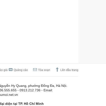
áo giá
Quảng cáo
Tòa soạn
Lên đầu trang
Nguyễn Hy Quang, phường Đống Đa, Hà Nội.
.36.555.655 - 0913.212.736 - Email:
umoi.net.vn
ại diện tại TP. Hồ Chí Minh