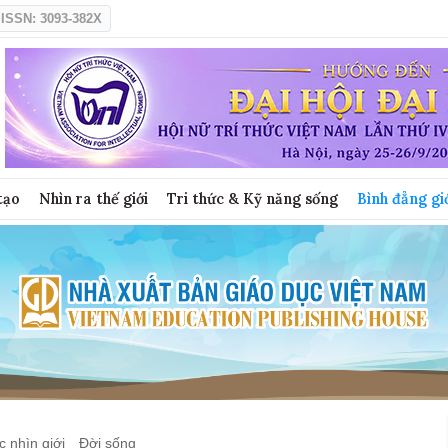
ISSN: 3093-382X
tạo
Nhìn ra thế giới
Tri thức & Kỹ năng sống
Bình đẳng gi
 nhìn giới
Đời sống