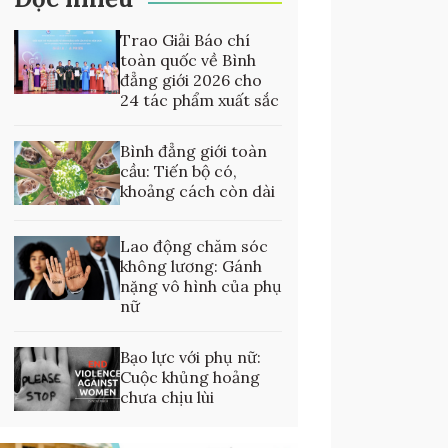
Trao Giải Báo chí
toàn quốc về Bình
đẳng giới 2026 cho
24 tác phẩm xuất sắc
Bình đẳng giới toàn
cầu: Tiến bộ có,
khoảng cách còn dài
Lao động chăm sóc
không lương: Gánh
nặng vô hình của phụ
nữ
Bạo lực với phụ nữ:
Cuộc khủng hoảng
chưa chịu lùi