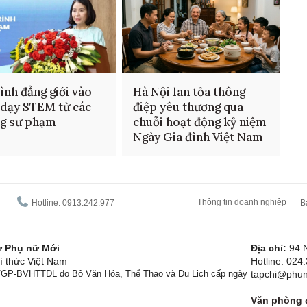
ình đẳng giới vào
Hà Nội lan tỏa thông
 dạy STEM từ các
điệp yêu thương qua
ng sư phạm
chuỗi hoạt động kỷ niệm
Ngày Gia đình Việt Nam
Thông tin doanh nghiệp
Hotline: 0913.242.977
B
tử Phụ nữ Mới
Địa chỉ:
94 
í thức Việt Nam
Hotline: 024
1/GP-BVHTTDL do Bộ Văn Hóa, Thể Thao và Du Lịch cấp ngày
tapchi@phun
Văn phòng đ