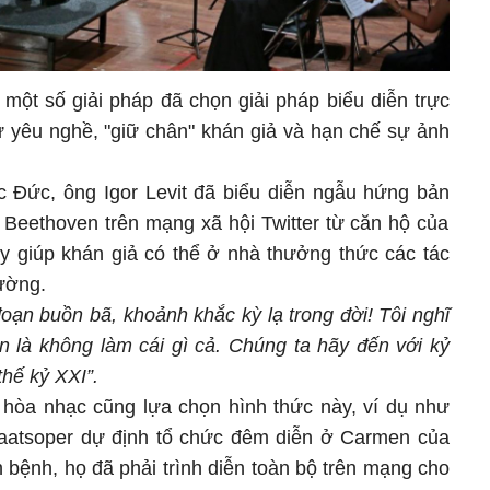
 một số giải pháp đã chọn giải pháp biểu diễn trực
ự yêu nghề, "giữ chân" khán giả và hạn chế sự ảnh
 Đức, ông Igor Levit đã biểu diễn ngẫu hứng bản
Beethoven trên mạng xã hội Twitter từ căn hộ của
ày giúp khán giả có thể ở nhà thưởng thức các tác
ường.
 đoạn buồn bã, khoảnh khắc kỳ lạ trong đời! Tôi nghĩ
n là không làm cái gì cả. Chúng ta hãy đến với kỷ
hế kỷ XXI”.
m hòa nhạc cũng lựa chọn hình thức này, ví dụ như
taatsoper dự định tổ chức đêm diễn ở Carmen của
h bệnh, họ đã phải trình diễn toàn bộ trên mạng cho