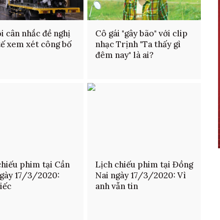
i cân nhắc đề nghị
Cô gái "gây bão" với clip
tế xem xét công bố
nhạc Trịnh "Ta thấy gì
đêm nay" là ai?
chiếu phim tại Cần
Lịch chiếu phim tại Đồng
gày 17/3/2020:
Nai ngày 17/3/2020: Vì
iếc
anh vẫn tin