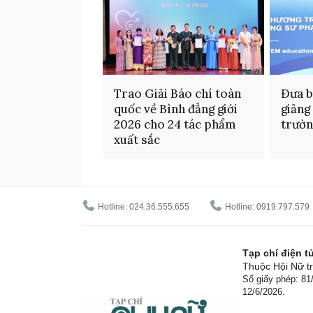
Trao Giải Báo chí toàn
Đưa b
quốc về Bình đẳng giới
giảng
2026 cho 24 tác phẩm
trườ
xuất sắc
Hotline: 024.36.555.655
Hotline: 0919.797.579
Tạp chí điện 
Thuộc Hội Nữ tr
Số giấy phép: 8
12/6/2026.