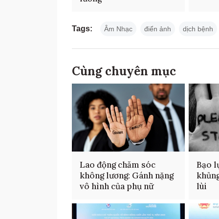
Tags:
Âm Nhạc
điển ảnh
dịch bệnh
Cùng chuyên mục
Lao động chăm sóc
Bạo l
không lương: Gánh nặng
khủng
vô hình của phụ nữ
lùi