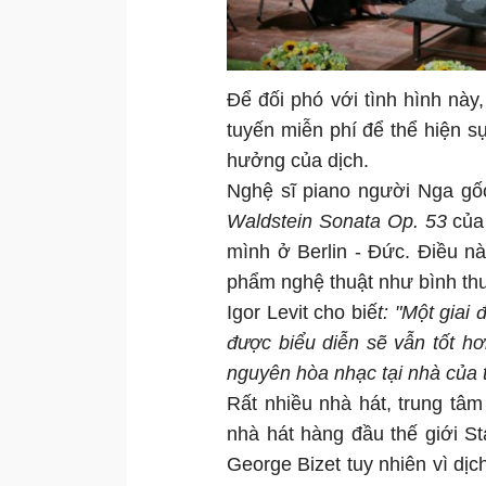
Để đối phó với tình hình này,
tuyến miễn phí để thể hiện s
hưởng của dịch.
Nghệ sĩ piano người Nga gốc
Waldstein Sonata Op. 53
của 
mình ở Berlin - Đức. Điều n
phẩm nghệ thuật như bình th
Igor Levit cho biế
t: "Một giai
được biểu diễn sẽ vẫn tốt hơ
nguyên hòa nhạc tại nhà của t
Rất nhiều nhà hát, trung tâ
nhà hát hàng đầu thế giới S
George Bizet tuy nhiên vì dịc