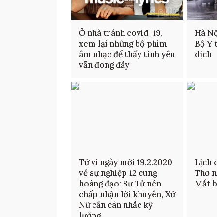
Ở nhà tránh covid-19,
Hà Nộ
xem lại những bộ phim
Bộ Y 
âm nhạc để thấy tình yêu
dịch
vẫn đong đầy
Tử vi ngày mới 19.2.2020
Lịch 
về sự nghiệp 12 cung
Thơ n
hoàng đạo: Sư Tử nên
Mắt b
chấp nhận lời khuyên, Xử
Nữ cần cân nhắc kỹ
lưỡng