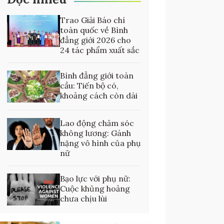
Trao Giải Báo chí
toàn quốc về Bình
đẳng giới 2026 cho
24 tác phẩm xuất sắc
Bình đẳng giới toàn
cầu: Tiến bộ có,
khoảng cách còn dài
Lao động chăm sóc
không lương: Gánh
nặng vô hình của phụ
nữ
Bạo lực với phụ nữ:
Cuộc khủng hoảng
chưa chịu lùi