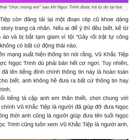
thái "chúc mừng em" sau khi Ngọc Trinh được trả tự do tại tòa
iệp còn đăng tải lại một đoạn clip cũ khoe dáng
story trang cá nhân. Nếu ai để ý thì đều biết, kể từ
ào và bị bắt tạm giam vì tội "Gây rối trật tự công
không có bất cứ động thái nào.
rên mạng xuất hiện thông tin nói rằng, Vũ Khắc Tiệp
ợc Ngọc Trinh dù phải bán hết cơ ngơi. Tuy nhiên,
đã lên tiếng đính chính thông tin này là hoàn toàn
cho biết, anh không hề đưa ra bất cứ thông tin hay
rinh.
ổi tiếng là cặp anh em thân thiết, chơi chung với
, chính Vũ Khắc Tiệp là người đã giúp đỡ đưa Ngọc
ồng thời anh cũng là người giúp đưa tên tuổi Ngọc
ọc Trinh cũng luôn xem Vũ Khắc Tiệp là người anh,