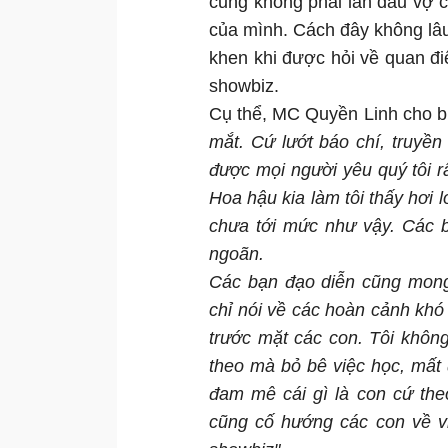
cũng không phải lần đầu vợ 
của mình. Cách đây không lâu
khen khi được hỏi về quan đi
showbiz.
Cụ thể, MC Quyền Linh cho b
mắt. Cứ lướt báo chí, truyề
được mọi người yêu quý tôi r
Hoa hậu kia làm tôi thấy hơi lo
chưa tới mức như vậy. Các b
ngoãn.
Các bạn đạo diễn cũng mong 
chỉ nói về các hoàn cảnh khó
trước mặt các con. Tôi khôn
theo mà bỏ bê việc học, mất
đam mê cái gì là con cứ the
cũng cố hướng các con về v