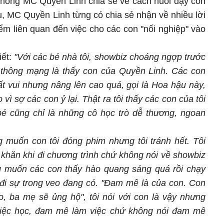
chồng MC Quyền Linh chia sẻ về cách nuôi dạy con
, MC Quyền Linh từng có chia sẻ nhận về nhiều lời
ểm liên quan đến việc cho các con "nối nghiệp" vào
iết:
"Với các bé nhà tôi, showbiz choáng ngợp trước
n thông mạng là thấy con của Quyền Linh. Các con
ất vui nhưng nâng lên cao quá, gọi là Hoa hậu này,
 vì sợ các con ỷ lại. Thật ra tôi thấy các con của tôi
é cũng chỉ là những cô học trò dễ thương, ngoan
muốn con tôi đóng phim nhưng tôi tránh hết. Tôi
 khăn khi đi chương trình chứ không nói về showbiz
g muốn các con thấy hào quang sáng quá rồi chạy
 đi sự trong veo đang có. "Đam mê là của con. Con
o, ba mẹ sẽ ủng hộ", tôi nói với con là vậy nhưng
iệc học, đam mê làm việc chứ không nói đam mê