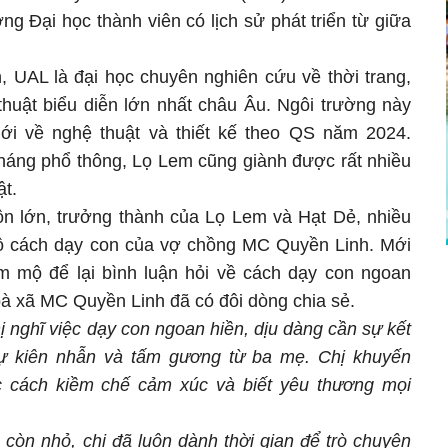
g Đại học thành viên có lịch sử phát triển từ giữa
, UAL là đại học chuyên nghiên cứu về thời trang,
 thuật biểu diễn lớn nhất châu Âu. Ngôi trường này
ới về nghệ thuật và thiết kế theo QS năm 2024.
háng phổ thông, Lọ Lem cũng giành được rất nhiều
ật.
n lớn, trưởng thành của Lọ Lem và Hạt Dẻ, nhiều
 cách dạy con của vợ chồng MC Quyền Linh. Mới
m mộ để lại bình luận hỏi về cách dạy con ngoan
 bà xã MC Quyền Linh đã có đôi dòng chia sẻ.
ị nghĩ việc dạy con ngoan hiền, dịu dàng cần sự kết
sự kiên nhẫn và tấm gương từ ba mẹ. Chị khuyến
c cách kiềm chế cảm xúc và biết yêu thương mọi
 còn nhỏ, chị đã luôn dành thời gian để trò chuyện