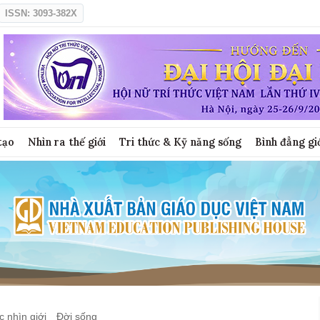
ISSN: 3093-382X
tạo
Nhìn ra thế giới
Tri thức & Kỹ năng sống
Bình đẳng gi
 nhìn giới
Đời sống