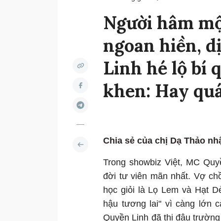
Người hâm mộ 
ngoan hiền, d
Linh hé lộ bí 
khen: Hay quá
Chia sẻ của chị Dạ Thảo nh
Trong showbiz Việt, MC Quyề
đời tư viên mãn nhất. Vợ ch
học giỏi là Lọ Lem và Hạt D
hậu tương lai" vì càng lớn 
Quyền Linh đã thi đậu trường