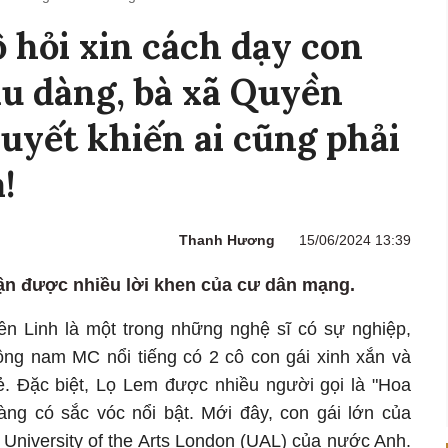
hỏi xin cách dạy con
ịu dàng, bà xã Quyền
quyết khiến ai cũng phải
!
Thanh Hương
15/06/2024 13:39
ận được nhiều lời khen của cư dân mạng.
n Linh là một trong những nghệ sĩ có sự nghiệp,
ồng nam MC nổi tiếng có 2 cô con gái xinh xắn và
ẻ. Đặc biệt, Lọ Lem được nhiều người gọi là "Hoa
càng có sắc vóc nổi bật. Mới đây, con gái lớn của
 University of the Arts London (UAL) của nước Anh.