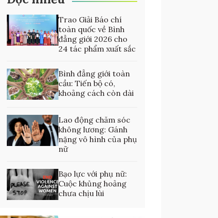
Trao Giải Báo chí
toàn quốc về Bình
đẳng giới 2026 cho
24 tác phẩm xuất sắc
Bình đẳng giới toàn
cầu: Tiến bộ có,
khoảng cách còn dài
Lao động chăm sóc
không lương: Gánh
nặng vô hình của phụ
nữ
Bạo lực với phụ nữ:
Cuộc khủng hoảng
chưa chịu lùi