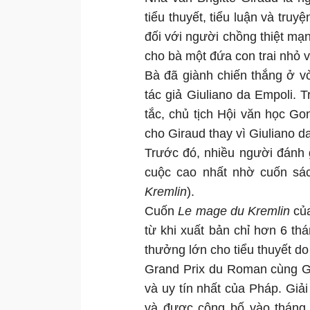
tiểu thuyết, tiểu luận và truy
đối với người chồng thiệt mạn
cho bà một đứa con trai nhỏ
Bà đã giành chiến thắng ở v
tác giả Giuliano da Empoli. T
tắc, chủ tịch Hội văn học Go
cho Giraud thay vì Giuliano d
Trước đó, nhiều người đánh g
cuộc cao nhất nhờ cuốn s
Kremlin
).
Cuốn
Le mage du Kremlin
của
từ khi xuất bản chỉ hơn 6 th
thưởng lớn cho tiểu thuyết do
Grand Prix du Roman cùng Go
và uy tín nhất của Pháp. Gi
và được công bố vào tháng