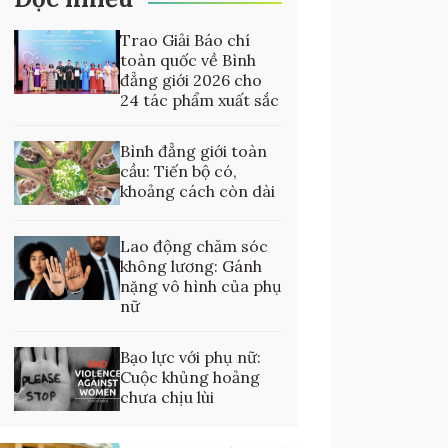
Trao Giải Báo chí
toàn quốc về Bình
đẳng giới 2026 cho
24 tác phẩm xuất sắc
Bình đẳng giới toàn
cầu: Tiến bộ có,
khoảng cách còn dài
Lao động chăm sóc
không lương: Gánh
nặng vô hình của phụ
nữ
Bạo lực với phụ nữ:
Cuộc khủng hoảng
chưa chịu lùi