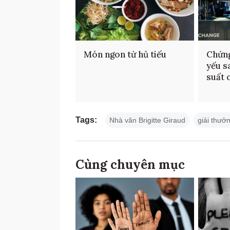
Món ngon từ hủ tiếu
Chứng
yếu s
suất 
Tags:
Nhà văn Brigitte Giraud
giải thưở
Cùng chuyên mục