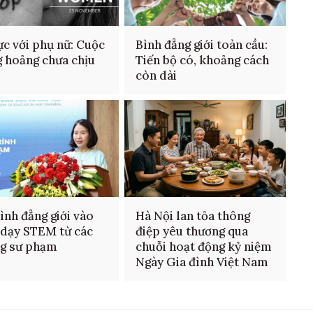
ực với phụ nữ: Cuộc
Bình đẳng giới toàn cầu:
 hoảng chưa chịu
Tiến bộ có, khoảng cách
còn dài
ình đẳng giới vào
Hà Nội lan tỏa thông
 dạy STEM từ các
điệp yêu thương qua
ng sư phạm
chuỗi hoạt động kỷ niệm
Ngày Gia đình Việt Nam