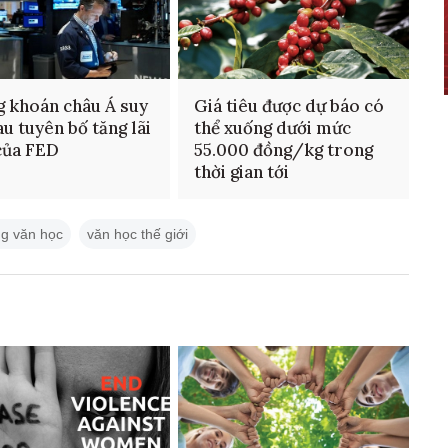
 khoán châu Á suy
Giá tiêu được dự báo có
au tuyên bố tăng lãi
thể xuống dưới mức
của FED
55.000 đồng/kg trong
thời gian tới
ng văn học
văn học thế giới