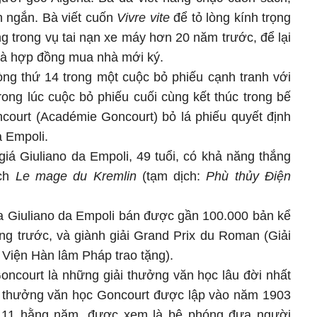
ện ngắn. Bà viết cuốn
Vivre vite
để tỏ lòng kính trọng
g trong vụ tai nạn xe máy hơn 20 năm trước, để lại
 và hợp đồng mua nhà mới ký.
òng thứ 14 trong một cuộc bỏ phiếu cạnh tranh với
rong lúc cuộc bỏ phiếu cuối cùng kết thúc trong bế
ncourt (Académie Goncourt) bỏ lá phiếu quyết định
a Empoli.
iá Giuliano da Empoli, 49 tuổi, có khả năng thắng
ách
Le mage du Kremlin
(tạm dịch:
Phù thủy Điện
 Giuliano da Empoli bán được gần 100.000 bản kể
áng trước, và giành giải Grand Prix du Roman (Giải
 Viện Hàn lâm Pháp trao tặng).
ncourt là những giải thưởng văn học lâu đời nhất
ải thưởng văn học Goncourt được lập vào năm 1903
 11 hằng năm, được xem là bệ phóng đưa người