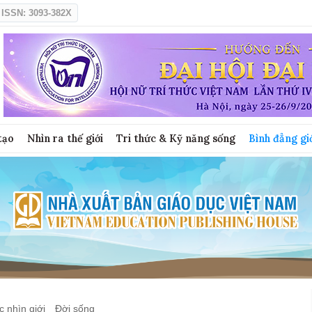
ISSN: 3093-382X
tạo
Nhìn ra thế giới
Tri thức & Kỹ năng sống
Bình đẳng gi
 nhìn giới
Đời sống