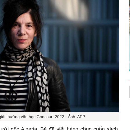
 giải thưởng văn học Goncourt 2022 - Ảnh: AFP
gười gốc Algeria. Bà đã viết hàng chục cuốn sách,