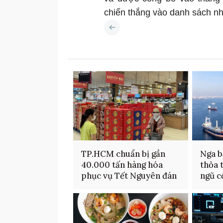
chiến thắng vào danh sách n
TP.HCM chuẩn bị gần
Nga b
40.000 tấn hàng hóa
thỏa 
phục vụ Tết Nguyên đán
ngũ c