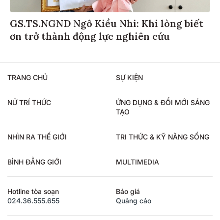
GS.TS.NGND Ngô Kiều Nhi: Khi lòng biết
ơn trở thành động lực nghiên cứu
TRANG CHỦ
SỰ KIỆN
NỮ TRÍ THỨC
ỨNG DỤNG & ĐỔI MỚI SÁNG
TẠO
NHÌN RA THẾ GIỚI
TRI THỨC & KỸ NĂNG SỐNG
BÌNH ĐẲNG GIỚI
MULTIMEDIA
Hotline tòa soạn
Báo giá
024.36.555.655
Quảng cáo