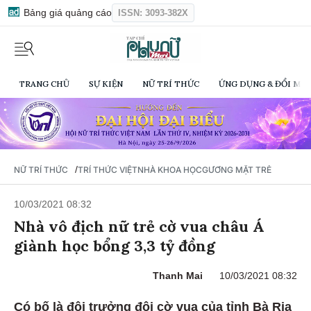
Bảng giá quảng cáo
ISSN: 3093-382X
TRANG CHỦ
SỰ KIỆN
NỮ TRÍ THỨC
ỨNG DỤNG & ĐỔI MỚI
/
NỮ TRÍ THỨC
TRÍ THỨC VIỆT
NHÀ KHOA HỌC
GƯƠNG MẶT TRẺ
10/03/2021 08:32
Nhà vô địch nữ trẻ cờ vua châu Á
giành học bổng 3,3 tỷ đồng
Thanh Mai
10/03/2021 08:32
Có bố là đội trưởng đội cờ vua của tỉnh Bà Rịa