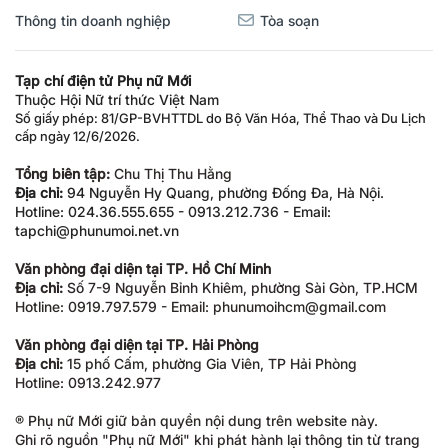
Thông tin doanh nghiệp
Tòa soạn
Tạp chí điện tử Phụ nữ Mới
Thuộc Hội Nữ trí thức Việt Nam
Số giấy phép: 81/GP-BVHTTDL do Bộ Văn Hóa, Thể Thao và Du Lịch
cấp ngày 12/6/2026.
Tổng biên tập:
Chu Thị Thu Hằng
Địa chỉ:
94 Nguyễn Hy Quang, phường Đống Đa, Hà Nội.
Hotline: 024.36.555.655 - 0913.212.736 - Email:
tapchi@phunumoi.net.vn
Văn phòng đại diện tại TP. Hồ Chí Minh
Địa chỉ:
Số 7-9 Nguyễn Bỉnh Khiêm, phường Sài Gòn, TP.HCM
Hotline: 0919.797.579 - Email: phunumoihcm@gmail.com
Văn phòng đại diện tại TP. Hải Phòng
Địa chỉ:
15 phố Cấm, phường Gia Viên, TP Hải Phòng
Hotline: 0913.242.977
® Phụ nữ Mới giữ bản quyền nội dung trên website này.
Ghi rõ nguồn "Phụ nữ Mới" khi phát hành lại thông tin từ trang