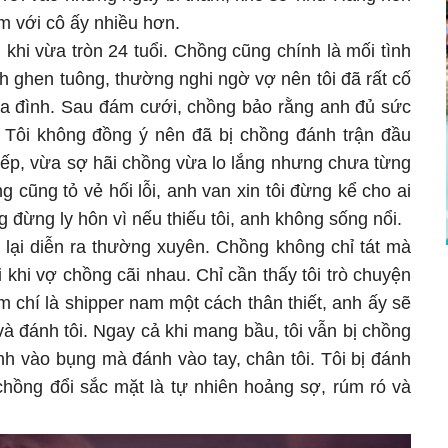
m với cô ấy nhiều hơn.
h khi vừa tròn 24 tuổi. Chồng cũng chính là mối tình
nh ghen tuông, thường nghi ngờ vợ nên tôi đã rất cố
ia đình. Sau đám cưới, chồng bảo rằng anh đủ sức
c. Tôi không đồng ý nên đã bị chồng đánh trận đầu
hiếp, vừa sợ hãi chồng vừa lo lắng nhưng chưa từng
 cũng tỏ vẻ hối lỗi, anh van xin tôi đừng kể cho ai
 đừng ly hôn vì nếu thiếu tôi, anh không sống nổi.
 lại diễn ra thường xuyên. Chồng không chỉ tát mà
khi vợ chồng cãi nhau. Chỉ cần thấy tôi trò chuyện
 chí là shipper nam một cách thân thiết, anh ấy sẽ
 và đánh tôi. Ngay cả khi mang bầu, tôi vẫn bị chồng
h vào bụng mà đánh vào tay, chân tôi. Tôi bị đánh
chồng đổi sắc mặt là tự nhiên hoảng sợ, rúm ró và