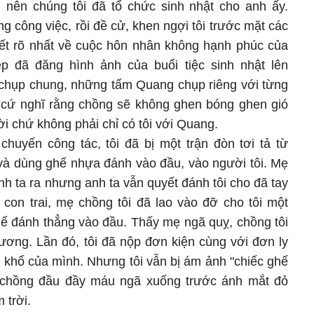
 nên chúng tôi đã tổ chức sinh nhật cho anh ấy.
g công việc, rồi đề cử, khen ngợi tôi trước mặt các
iết rõ nhất về cuộc hôn nhân không hạnh phúc của
ệp đã đăng hình ảnh của buổi tiệc sinh nhật lên
chụp chung, những tấm Quang chụp riêng với từng
ôi cứ nghĩ rằng chồng sẽ không ghen bóng ghen gió
ời chứ không phải chỉ có tôi với Quang.
uyến công tác, tôi đã bị một trận đòn tơi tả từ
và dùng ghế nhựa đánh vào đầu, vào người tôi. Mẹ
anh ta ra nhưng anh ta vẫn quyết đánh tôi cho đã tay
con trai, mẹ chồng tôi đã lao vào đỡ cho tôi một
ghế đánh thẳng vào đầu. Thấy mẹ ngã quỵ, chồng tôi
ương. Lần đó, tôi đã nộp đơn kiện cùng với đơn ly
 khổ của mình. Nhưng tôi vẫn bị ám ảnh "chiếc ghế
 chồng đầu đầy máu ngã xuống trước ánh mắt đỏ
 trời.