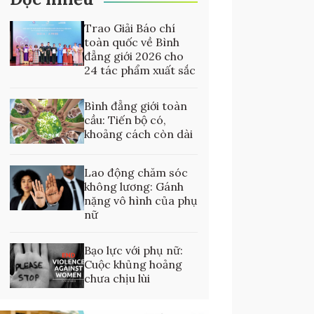
Trao Giải Báo chí
toàn quốc về Bình
đẳng giới 2026 cho
24 tác phẩm xuất sắc
Bình đẳng giới toàn
cầu: Tiến bộ có,
khoảng cách còn dài
Lao động chăm sóc
không lương: Gánh
nặng vô hình của phụ
nữ
Bạo lực với phụ nữ:
Cuộc khủng hoảng
chưa chịu lùi