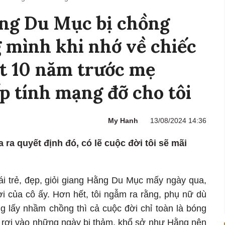
ng Du Mục bị chồng
g mình khi nhớ về chiếc
t 10 năm trước mẹ
p tính mạng đỡ cho tôi
My Hanh
13/08/2024 14:36
ra quyết định đó, có lẽ cuộc đời tôi sẽ mãi
ái trẻ, đẹp, giỏi giang Hằng Du Mục mấy ngày qua,
đời của cô ấy. Hơn hết, tôi ngẫm ra rằng, phụ nữ dù
g lấy nhầm chồng thì cả cuộc đời chỉ toàn là bóng
ng rơi vào những ngày bi thảm, khổ sở như Hằng nên