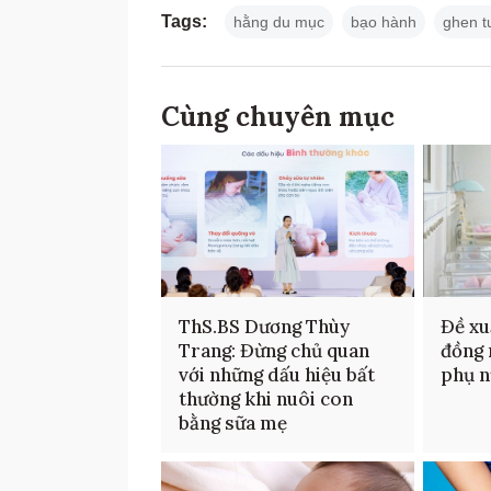
Tags:
hằng du mục
bạo hành
ghen t
Cùng chuyên mục
ThS.BS Dương Thùy
Đề xu
Trang: Đừng chủ quan
đồng 
với những dấu hiệu bất
phụ n
thường khi nuôi con
bằng sữa mẹ