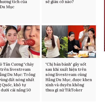
thương tích của
sẽ giàu cỡ nào?
 Du Mục
ỏ Tân Cương "cháy
"Chị bán bánh" gây sốt
 trên livestream
sau khi xuất hiện trên
ằng Du Mục: Trồng
sóng livestream cùng
vùng đất nóng nhất
Hằng Du Mục, được khen
 Quốc, khô tự
xinh và duyên không
 dưới cái nắng 50
thua gì nữ TikToker