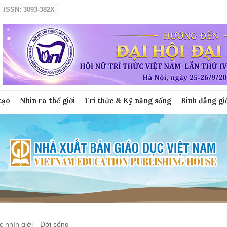
ISSN: 3093-382X
tạo
Nhìn ra thế giới
Tri thức & Kỹ năng sống
Bình đẳng gi
 nhìn giới
Đời sống