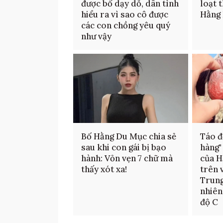
được bố dạy dỗ, dân tình
loạt 
hiểu ra vì sao cô được
Hằng
các con chồng yêu quý
như vậy
Bố Hằng Du Mục chia sẻ
Táo đ
sau khi con gái bị bạo
hàng"
hành: Vỏn vẹn 7 chữ mà
của H
thấy xót xa!
trên 
Trung
nhiên
độ C