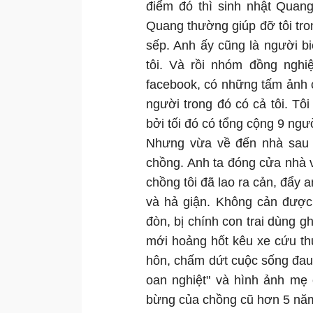
điểm đó thì sinh nhật Quang
Quang thường giúp đỡ tôi tron
sếp. Anh ấy cũng là người b
tôi. Và rồi nhóm đồng nghi
facebook, có những tấm ảnh 
người trong đó có cả tôi. T
bởi tối đó có tổng cộng 9 ngư
Nhưng vừa về đến nhà sau ch
chồng. Anh ta đóng cửa nhà 
chồng tôi đã lao ra cản, đẩy 
và hả giận. Không cản được 
đòn, bị chính con trai dùng 
mới hoảng hốt kêu xe cứu th
hôn, chấm dứt cuộc sống đau
oan nghiệt" và hình ảnh mẹ
bừng của chồng cũ hơn 5 năm