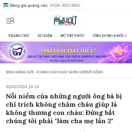
Bảng giá quảng cáo
ISSN: 3093-382X
TRANG CHỦ
SỰ KIỆN
NỮ TRÍ THỨC
ỨNG DỤNG & ĐỔI MỚI
/
BÌNH ĐẲNG GIỚI
CHÍNH SÁCH
GÓC NHÌN GIỚI
ĐỜI SỐNG
02/02/2024 14:14
Nỗi niềm của những người ông bà bị
chỉ trích không chăm cháu giúp là
không thương con cháu: Đừng bắt
chúng tôi phải "làm cha mẹ lần 2"