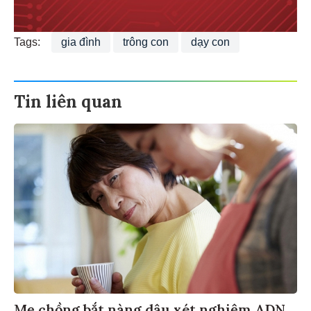
Tags:
gia đình
trông con
dạy con
Tin liên quan
Mẹ chồng bắt nàng dâu xét nghiệm ADN