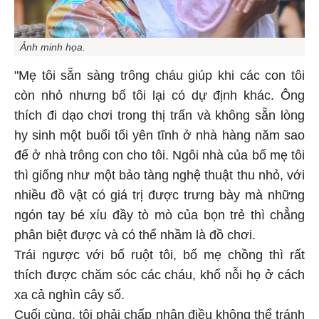
Ảnh minh họa.
"Mẹ tôi sẵn sàng trông cháu giúp khi các con tôi
còn nhỏ nhưng bố tôi lại có dự định khác. Ông
thích đi dạo chơi trong thị trấn và không sẵn lòng
hy sinh một buổi tối yên tĩnh ở nhà hàng năm sao
để ở nhà trông con cho tôi. Ngôi nhà của bố mẹ tôi
thì giống như một bảo tàng nghệ thuật thu nhỏ, với
nhiều đồ vật có giá trị được trưng bày mà những
ngón tay bé xíu đầy tò mò của bọn trẻ thì chẳng
phân biệt được và có thể nhầm là đồ chơi.
Trái ngược với bố ruột tôi, bố mẹ chồng thì rất
thích được chăm sóc các cháu, khổ nỗi họ ở cách
xa cả nghìn cây số.
Cuối cùng, tôi phải chấp nhận điều không thể tránh