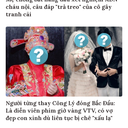
cháu nội, câu đáp "trả treo" của cô gây
tranh cãi
Người từng thay Công Lý đóng Bắc Đẩu:
Là diễn viên phim giờ vàng VTV, có vợ
đẹp con xinh dù liên tục bị chê "xấu lạ"