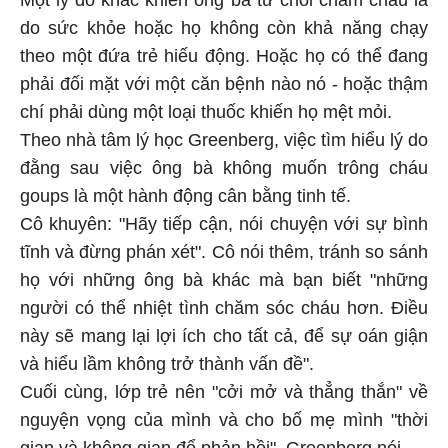
do sức khỏe hoặc họ không còn khả năng chạy
theo một đứa trẻ hiếu động. Hoặc họ có thể đang
phải đối mặt với một căn bệnh nào nó - hoặc thậm
chí phải dùng một loại thuốc khiến họ mệt mỏi.
Theo nhà tâm lý học Greenberg, việc tìm hiểu lý do
đằng sau việc ông bà không muốn trông cháu
goups là một hành động cân bằng tinh tế.
Cô khuyên: "Hãy tiếp cận, nói chuyện với sự bình
tĩnh và đừng phán xét". Cô nói thêm, tránh so sánh
họ với những ông bà khác mà bạn biết "những
người có thể nhiệt tình chăm sóc cháu hơn. Điều
này sẽ mang lại lợi ích cho tất cả, để sự oán giận
và hiểu lầm không trở thành vấn đề".
Cuối cùng, lớp trẻ nên "cởi mở và thẳng thắn" về
nguyện vọng của mình và cho bố mẹ mình "thời
gian và không gian để phản hồi", Greenberg nói.