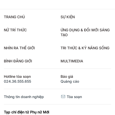
TRANG CHỦ
SỰ KIỆN
NỮ TRÍ THỨC
ỨNG DỤNG & ĐỔI MỚI SÁNG
TẠO
NHÌN RA THẾ GIỚI
TRI THỨC & KỸ NĂNG SỐNG
BÌNH ĐẲNG GIỚI
MULTIMEDIA
Hotline tòa soạn
Báo giá
024.36.555.655
Quảng cáo
Thông tin doanh nghiệp
Tòa soạn
Tạp chí điện tử Phụ nữ Mới