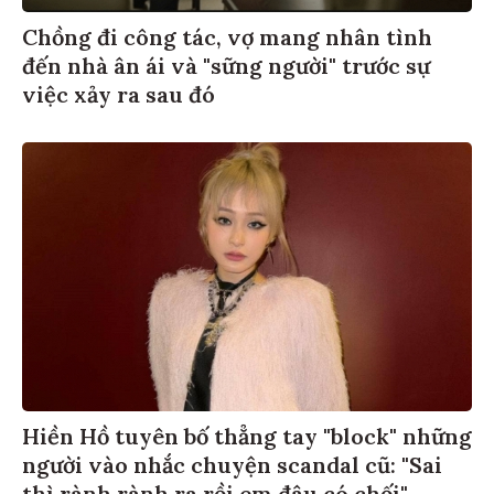
Chồng đi công tác, vợ mang nhân tình
đến nhà ân ái và "sững người" trước sự
việc xảy ra sau đó
Hiền Hồ tuyên bố thẳng tay "block" những
người vào nhắc chuyện scandal cũ: "Sai
thì rành rành ra rồi em đâu có chối"