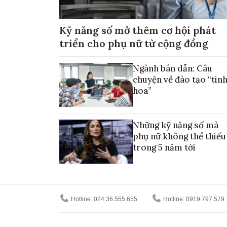
Kỹ năng số mở thêm cơ hội phát
triển cho phụ nữ từ cộng đồng
Ngành bán dẫn: Câu
chuyện về đào tạo “tin
hoa”
Những kỹ năng số mà
phụ nữ không thể thiếu
trong 5 năm tới
Hotline: 024.36.555.655
Hotline: 0919.797.579