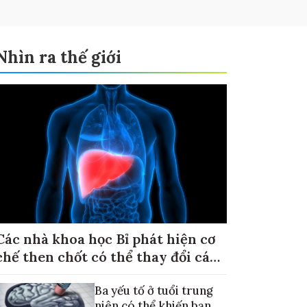
Nhìn ra thế giới
Các nhà khoa học Bỉ phát hiện cơ
chế then chốt có thể thay đổi cách
điều trị ung thư di căn gan
Ba yếu tố ở tuổi trung
niên có thể khiến bạn