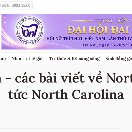
ISSN: 3093-382X
tạo
Nhìn ra thế giới
Tri thức & Kỹ năng sống
Bình đẳng gi
- các bài viết về Nor
tức North Carolina