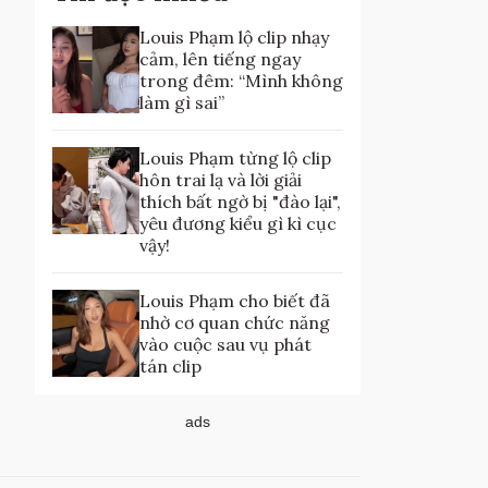
Louis Phạm lộ clip nhạy
cảm, lên tiếng ngay
trong đêm: “Mình không
làm gì sai”
Louis Phạm từng lộ clip
hôn trai lạ và lời giải
thích bất ngờ bị "đào lại",
yêu đương kiểu gì kì cục
vậy!
Louis Phạm cho biết đã
nhờ cơ quan chức năng
vào cuộc sau vụ phát
tán clip
ads