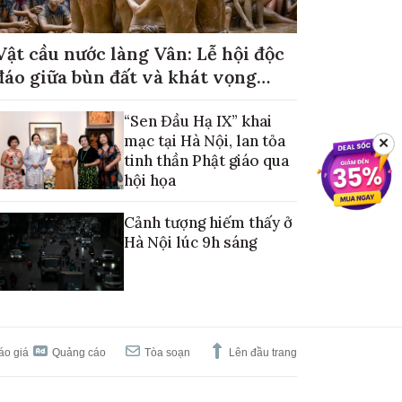
Vật cầu nước làng Vân: Lễ hội độc
đáo giữa bùn đất và khát vọng
mùa màng no đủ
“Sen Đầu Hạ IX” khai
mạc tại Hà Nội, lan tỏa
✕
tinh thần Phật giáo qua
hội họa
Cảnh tượng hiếm thấy ở
Hà Nội lúc 9h sáng
áo giá
Quảng cáo
Tòa soạn
Lên đầu trang