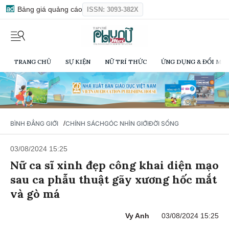
Bảng giá quảng cáo
ISSN: 3093-382X
TRANG CHỦ
SỰ KIỆN
NỮ TRÍ THỨC
ỨNG DỤNG & ĐỔI MỚI
/
BÌNH ĐẲNG GIỚI
CHÍNH SÁCH
GÓC NHÌN GIỚI
ĐỜI SỐNG
03/08/2024 15:25
Nữ ca sĩ xinh đẹp công khai diện mạo
sau ca phẫu thuật gãy xương hốc mắt
và gò má
Vy Anh
03/08/2024 15:25