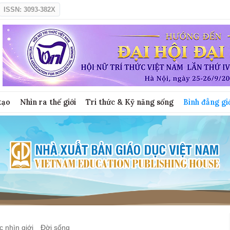
ISSN: 3093-382X
tạo
Nhìn ra thế giới
Tri thức & Kỹ năng sống
Bình đẳng gi
 nhìn giới
Đời sống