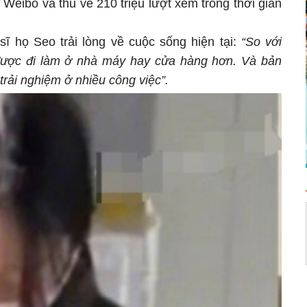
h Weibo và thu về 210 triệu lượt xem trong thời gian
sĩ họ Seo trải lòng về cuộc sống hiện tại:
“So với
h được đi làm ở nhà máy hay cửa hàng hơn. Và bản
trải nghiệm ở nhiều công việc”.