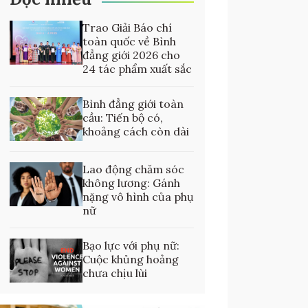
Trao Giải Báo chí
toàn quốc về Bình
đẳng giới 2026 cho
24 tác phẩm xuất sắc
Bình đẳng giới toàn
cầu: Tiến bộ có,
khoảng cách còn dài
Lao động chăm sóc
không lương: Gánh
nặng vô hình của phụ
nữ
Bạo lực với phụ nữ:
Cuộc khủng hoảng
chưa chịu lùi