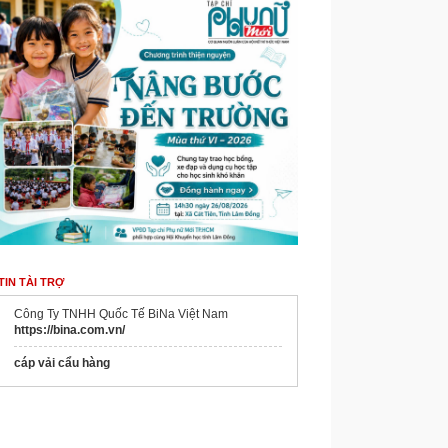
TIN TÀI TRỢ
Công Ty TNHH Quốc Tế BiNa Việt Nam
https://bina.com.vn/
cáp vải cẩu hàng