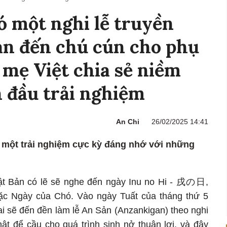
ó một nghi lễ truyền
an đến chú cún cho phụ
 mẹ Việt chia sẻ niềm
 đầu trải nghiệm
An Chi
26/02/2025 14:41
à một trải nghiệm cực kỳ đáng nhớ với những
ật Bản có lẽ sẽ nghe đến ngày Inu no Hi - 戌の日,
oặc Ngày của Chó. Vào ngày Tuất của tháng thứ 5
ai sẽ đến đền làm lễ An Sản (Anzankigan) theo nghi
ật để cầu cho quá trình sinh nở thuận lợi, và đây