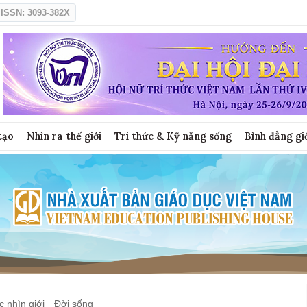
ISSN: 3093-382X
tạo
Nhìn ra thế giới
Tri thức & Kỹ năng sống
Bình đẳng gi
 nhìn giới
Đời sống