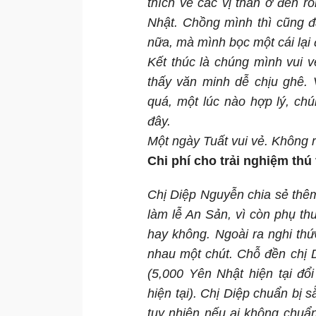
thích về các vị thần ở đền rồ
Nhật. Chồng mình thì cũng đ
nữa, mà mình bọc một cái lại 
Kết thúc là chúng mình vui v
thấy văn minh dễ chịu ghê.
quá, một lúc nào hợp lý, ch
đây.
Một ngày Tuất vui vẻ. Không r
Chi phí cho trải nghiệm thú 
Chị Diệp Nguyễn chia sẻ thê
làm lễ An Sản, vì còn phụ thu
hay không. Ngoài ra nghi thứ
nhau một chút. Chỗ đền chị 
(5,000 Yên Nhật hiện tại đổ
hiện tại). Chị Diệp chuẩn bị 
tuy nhiên nếu ai không chuẩn