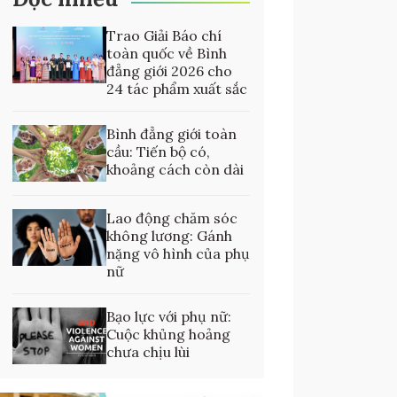
Trao Giải Báo chí
toàn quốc về Bình
đẳng giới 2026 cho
24 tác phẩm xuất sắc
Bình đẳng giới toàn
cầu: Tiến bộ có,
khoảng cách còn dài
Lao động chăm sóc
không lương: Gánh
nặng vô hình của phụ
nữ
Bạo lực với phụ nữ:
Cuộc khủng hoảng
chưa chịu lùi