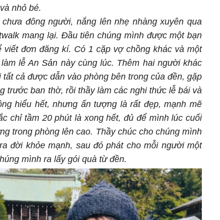
và nhỏ bé.
 chưa đông người, nắng lên nhẹ nhàng xuyên qua
twalk mang lại. Đầu tiên chúng mình được một bạn
viết đơn đăng kí. Có 1 cặp vợ chồng khác và một
làm lễ An Sản này cùng lúc. Thêm hai người khác
i tất cả được dẫn vào phòng bên trong của đền, gặp
 trước ban thờ, rồi thầy làm các nghi thức lễ bái và
ng hiểu hết, nhưng ấn tượng là rất đẹp, mạnh mẽ
ắc chỉ tầm 20 phút là xong hết, đủ để mình lúc cuối
ượng trong phòng lên cao. Thầy chúc cho chúng mình
ra đời khỏe mạnh, sau đó phát cho mỗi người một
húng mình ra lấy gói quà từ đền.