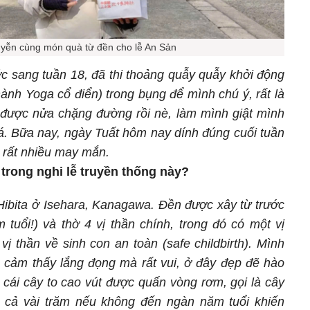
yễn cùng món quà từ đền cho lễ An Sản
c sang tuần 18, đã thi thoảng quẫy quẫy khởi động
nh Yoga cổ điển) trong bụng để mình chú ý, rất là
được nửa chặng đường rồi nè, làm mình giật mình
á. Bữa nay, ngày Tuất hôm nay dính đúng cuối tuần
y rất nhiều may mắn.
trong nghi lễ truyền thống này?
Hibita ở Isehara, Kanagawa. Đền được xây từ trước
uổi!) và thờ 4 vị thần chính, trong đó có một vị
t vị thần về sinh con an toàn (safe childbirth). Mình
cảm thấy lắng đọng mà rất vui, ở đây đẹp đẽ hào
cái cây to cao vút được quấn vòng rơm, gọi là cây
ọ cả vài trăm nếu không đến ngàn năm tuổi khiến