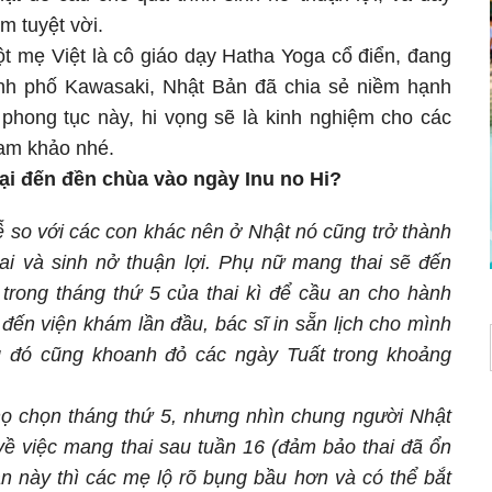
m tuyệt vời.
t mẹ Việt là cô giáo dạy Hatha Yoga cổ điển, đang
ành phố Kawasaki, Nhật Bản đã chia sẻ niềm hạnh
 phong tục này, hi vọng sẽ là kinh nghiệm cho các
am khảo nhé.
lại đến đền chùa vào ngày Inu no Hi?
ễ so với các con khác nên ở Nhật nó cũng trở thành
ai và sinh nở thuận lợi. Phụ nữ mang thai sẽ đến
trong tháng thứ 5 của thai kì để cầu an cho hành
 đến viện khám lần đầu, bác sĩ in sẵn lịch cho mình
ng đó cũng khoanh đỏ các ngày Tuất trong khoảng
họ chọn tháng thứ 5, nhưng nhìn chung người Nhật
về việc mang thai sau tuần 16 (đảm bảo thai đã ổn
ạn này thì các mẹ lộ rõ bụng bầu hơn và có thể bắt