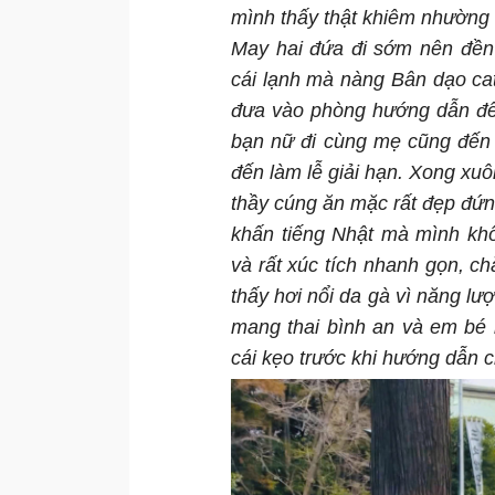
mình thấy thật khiêm nhường 
May hai đứa đi sớm nên đền
cái lạnh mà nàng Bân dạo ca
đưa vào phòng hướng dẫn để 
bạn nữ đi cùng mẹ cũng đến 
đến làm lễ giải hạn. Xong xuô
thầy cúng ăn mặc rất đẹp đứng
khấn tiếng Nhật mà mình khô
và rất xúc tích nhanh gọn, ch
thấy hơi nổi da gà vì năng l
mang thai bình an và em bé 
cái kẹo trước khi hướng dẫn c