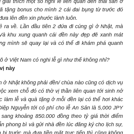
i giải thích một số nghi lễ liên quan đến thai sản ở
ã tặng bonus cho mình 2 cái đai bụng từ trước đó
đưa lên đền xin phước lành luôn.
ẻ ra về. Lần đầu tiên 2 đứa đi cúng gì ở Nhật, mà
 Và khu xung quanh cái đền này đẹp đẽ xanh mát
úng mình sẽ quay lại và có thể đi khám phá quanh
õ ở Việt Nam có nghi lễ gì như thế không nhỉ?
vị này
m ở Nhật không phải đền/ chùa nào cũng có dịch vụ
ộc xem chỗ đó có thờ vị thần liên quan tới sinh nở
c làm lễ và quà tặng ở mỗi đền lại có thể hơi khác
Diệp Nguyễn tới có phí cho lễ An Sản là 5,000 JPY
i sang khoảng 850.000 đồng theo tỷ giá thời điểm
sẵn phong bì và gửi nhà đền lúc đăng ký cho lịch sự,
 bị trước mà đưa tiền mặt trực tiếp thì cũng không