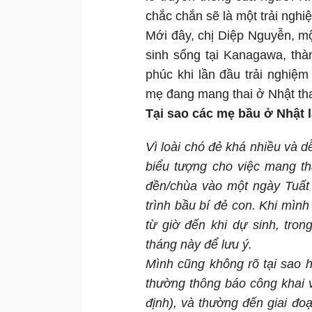
chắc chắn sẽ là một trải nghiệ
Mới đây, chị Diệp Nguyễn, mộ
sinh sống tại Kanagawa, th
phúc khi lần đầu trải nghiệm
mẹ đang mang thai ở Nhật th
Tại sao các mẹ bầu ở Nhật 
Vì loài chó đẻ khá nhiều và d
biểu tượng cho việc mang th
đền/chùa vào một ngày Tuất 
trình bầu bí đẻ con. Khi mình
từ giờ đến khi dự sinh, tro
tháng này để lưu ý.
Mình cũng không rõ tại sao 
thường thông báo công khai 
định), và thường đến giai đo