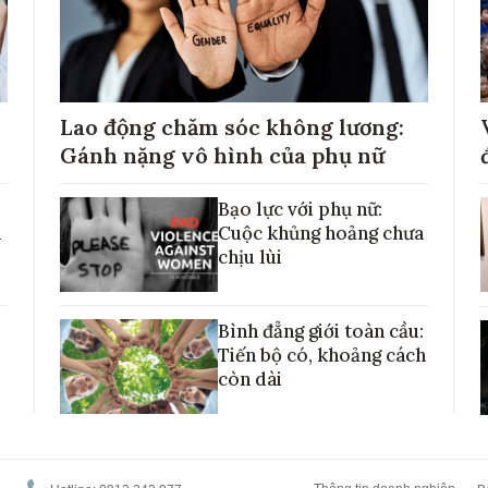
Lao động chăm sóc không lương:
Gánh nặng vô hình của phụ nữ
Bạo lực với phụ nữ:
h
Cuộc khủng hoảng chưa
chịu lùi
Bình đẳng giới toàn cầu:
Tiến bộ có, khoảng cách
còn dài