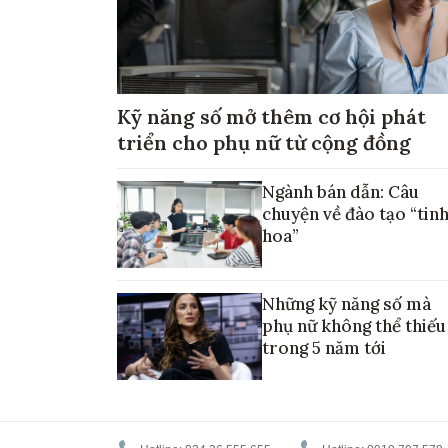
Kỹ năng số mở thêm cơ hội phát
triển cho phụ nữ từ cộng đồng
Ngành bán dẫn: Câu
chuyện về đào tạo “tin
hoa”
Những kỹ năng số mà
phụ nữ không thể thiếu
trong 5 năm tới