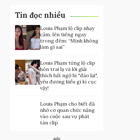
Tin đọc nhiều
Louis Phạm lộ clip nhạy
cảm, lên tiếng ngay
trong đêm: “Mình không
làm gì sai”
Louis Phạm từng lộ clip
hôn trai lạ và lời giải
thích bất ngờ bị "đào lại",
yêu đương kiểu gì kì cục
vậy!
Louis Phạm cho biết đã
nhờ cơ quan chức năng
vào cuộc sau vụ phát
tán clip
ads