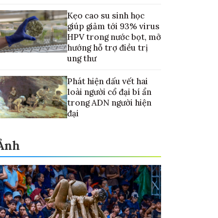
Kẹo cao su sinh học
giúp giảm tới 93% virus
HPV trong nước bọt, mở
hướng hỗ trợ điều trị
ung thư
Phát hiện dấu vết hai
loài người cổ đại bí ẩn
trong ADN người hiện
đại
Ảnh