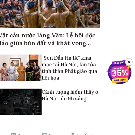
Vật cầu nước làng Vân: Lễ hội độc
đáo giữa bùn đất và khát vọng
mùa màng no đủ
“Sen Đầu Hạ IX” khai
✕
mạc tại Hà Nội, lan tỏa
tinh thần Phật giáo qua
hội họa
Cảnh tượng hiếm thấy ở
Hà Nội lúc 9h sáng