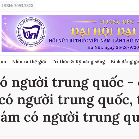
ISSN: 3093-382X
tạo
Nhìn ra thế giới
Tri thức & Kỹ năng sống
Bình đẳng gi
 người trung quốc - c
ó người trung quốc, 
ám có người trung q