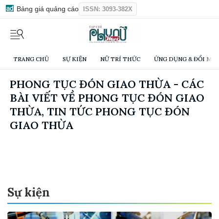
Bảng giá quảng cáo
ISSN: 3093-382X
TRANG CHỦ
SỰ KIỆN
NỮ TRÍ THỨC
ỨNG DỤNG & ĐỔI MỚI
PHONG TỤC ĐÓN GIAO THỪA - CÁC
BÀI VIẾT VỀ PHONG TỤC ĐÓN GIAO
THỪA, TIN TỨC PHONG TỤC ĐÓN
GIAO THỪA
Sự kiện