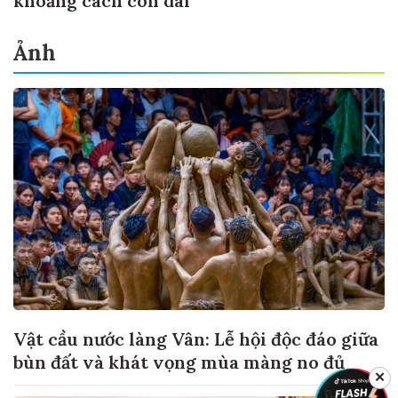
khoảng cách còn dài
Ảnh
Vật cầu nước làng Vân: Lễ hội độc đáo giữa
bùn đất và khát vọng mùa màng no đủ
✕