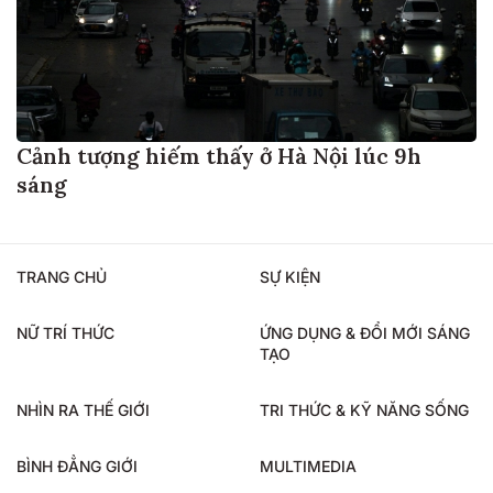
Cảnh tượng hiếm thấy ở Hà Nội lúc 9h
sáng
TRANG CHỦ
SỰ KIỆN
NỮ TRÍ THỨC
ỨNG DỤNG & ĐỔI MỚI SÁNG
TẠO
NHÌN RA THẾ GIỚI
TRI THỨC & KỸ NĂNG SỐNG
BÌNH ĐẲNG GIỚI
MULTIMEDIA