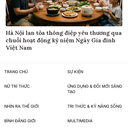
Hà Nội lan tỏa thông điệp yêu thương qua
chuỗi hoạt động kỷ niệm Ngày Gia đình
Việt Nam
TRANG CHỦ
SỰ KIỆN
NỮ TRÍ THỨC
ỨNG DỤNG & ĐỔI MỚI SÁNG
TẠO
NHÌN RA THẾ GIỚI
TRI THỨC & KỸ NĂNG SỐNG
BÌNH ĐẲNG GIỚI
MULTIMEDIA