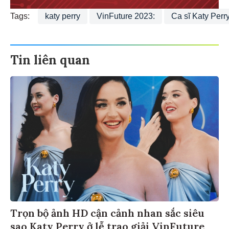
Tags:
katy perry
VinFuture 2023:
Ca sĩ Katy Perr
Tin liên quan
Trọn bộ ảnh HD cận cảnh nhan sắc siêu
sao Katy Perry ở lễ trao giải VinFuture