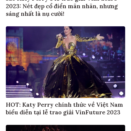
2023: Nét đẹp cổ điển mãn nhãn, nhưng
sáng nhất là nụ cười!
HOT: Katy Perry chính thức về Việt Nam
biểu diễn tại lễ trao giải VinFuture 2023