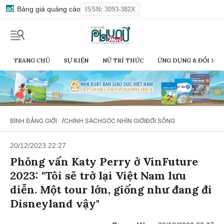
Bảng giá quảng cáo
ISSN: 3093-382X
TRANG CHỦ
SỰ KIỆN
NỮ TRÍ THỨC
ỨNG DỤNG & ĐỔI MỚI
/
BÌNH ĐẲNG GIỚI
CHÍNH SÁCH
GÓC NHÌN GIỚI
ĐỜI SỐNG
20/12/2023 22:27
Phỏng vấn Katy Perry ở VinFuture
2023: "Tôi sẽ trở lại Việt Nam lưu
diễn. Một tour lớn, giống như đang đi
Disneyland vậy"