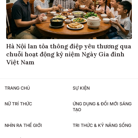
Hà Nội lan tỏa thông điệp yêu thương qua
chuỗi hoạt động kỷ niệm Ngày Gia đình
Việt Nam
TRANG CHỦ
SỰ KIỆN
NỮ TRÍ THỨC
ỨNG DỤNG & ĐỔI MỚI SÁNG
TẠO
NHÌN RA THẾ GIỚI
TRI THỨC & KỸ NĂNG SỐNG