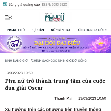
Bảng giá quảng cáo
ISSN: 3093-382X
TRANG CHỦ
SỰ KIỆN
NỮ TRÍ THỨC
ỨNG DỤNG & ĐỔI MỚI
/
BÌNH ĐẲNG GIỚI
CHÍNH SÁCH
GÓC NHÌN GIỚI
ĐỜI SỐNG
13/03/2023 10:50
Phụ nữ trở thành trung tâm của cuộc
đua giải Oscar
Thanh Mai
13/03/2023 10:50
Xu hướng trên các phương tiện truyền thông