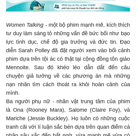
Women Talking -
một bộ phim mạnh mẽ, kích thích
tư duy làm sáng tỏ những vấn đề bức bối như bạo
lực tình dục, chế độ gia trưởng và đức tin. Đạo
diễn Sarah Polley đã đặt người xem vào bối cảnh
phim dựa trên tội ác có thật tại cộng đồng tôn giáo
Mennoite. Sau đó khéo léo dẫn dắt đến câu
chuyện giả tưởng về các phương án mà những
nạn nhân tìm cách thoát ra khỏi hoàn cảnh của
mình.
Ba người phụ nữ - nhân vật trung tâm của phim
là Ona (Rooney Mara), Salome (Claire Foy), và
Mariche (Jessie Buckley). Họ luôn có những cuộc
tranh cãi với lí luận sắc bén dựa trên quan điểm cá
nhân sâu sắc đến bất ngờ, vừa mạnh mẽ vừa có