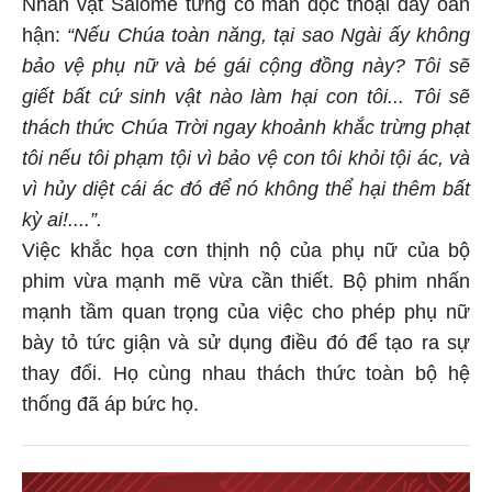
Nhân vật Salome từng có màn độc thoại đầy oán
hận:
“Nếu Chúa toàn năng, tại sao Ngài ấy không
bảo vệ phụ nữ và bé gái cộng đồng này? Tôi sẽ
giết bất cứ sinh vật nào làm hại con tôi... Tôi sẽ
thách thức Chúa Trời ngay khoảnh khắc trừng phạt
tôi nếu tôi phạm tội vì bảo vệ con tôi khỏi tội ác, và
vì hủy diệt cái ác đó để nó không thể hại thêm bất
kỳ ai!....”.
Việc khắc họa cơn thịnh nộ của phụ nữ của bộ
phim vừa mạnh mẽ vừa cần thiết. Bộ phim nhấn
mạnh tầm quan trọng của việc cho phép phụ nữ
bày tỏ tức giận và sử dụng điều đó để tạo ra sự
thay đổi. Họ cùng nhau thách thức toàn bộ hệ
thống đã áp bức họ.