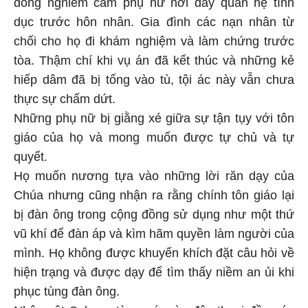
đồng nghiêm cấm phụ nữ nơi đây quan hệ tình
dục trước hôn nhân. Gia đình các nạn nhân từ
chối cho họ đi khám nghiệm và làm chứng trước
tòa. Thậm chí khi vụ án đã kết thúc và những kẻ
hiếp dâm đã bị tống vào tù, tội ác này vẫn chưa
thực sự chấm dứt.
Những phụ nữ bị giằng xé giữa sự tận tụy với tôn
giáo của họ và mong muốn được tự chủ và tự
quyết.
Họ muốn nương tựa vào những lời răn dạy của
Chúa nhưng cũng nhận ra rằng chính tôn giáo lại
bị đàn ông trong cộng đồng sử dụng như một thứ
vũ khí để đàn áp và kìm hãm quyền làm người của
mình. Họ không được khuyến khích đặt câu hỏi về
hiện trạng và được dạy để tìm thấy niềm an ủi khi
phục tùng đàn ông.