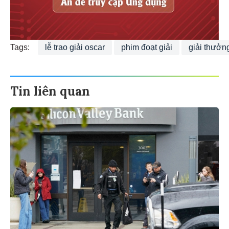
Tags:
lễ trao giải oscar
phim đoạt giải
giải thưởn
Tin liên quan