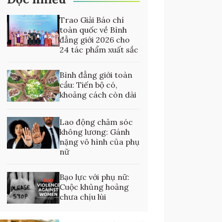
Trao Giải Báo chí
toàn quốc về Bình
đẳng giới 2026 cho
24 tác phẩm xuất sắc
Bình đẳng giới toàn
cầu: Tiến bộ có,
khoảng cách còn dài
Lao động chăm sóc
không lương: Gánh
nặng vô hình của phụ
nữ
Bạo lực với phụ nữ:
Cuộc khủng hoảng
chưa chịu lùi