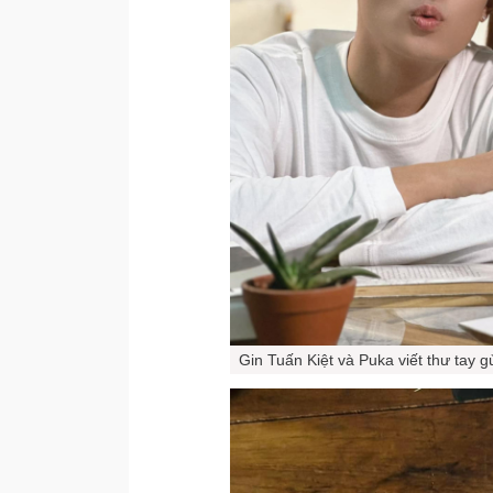
Gin Tuấn Kiệt và Puka viết thư tay 