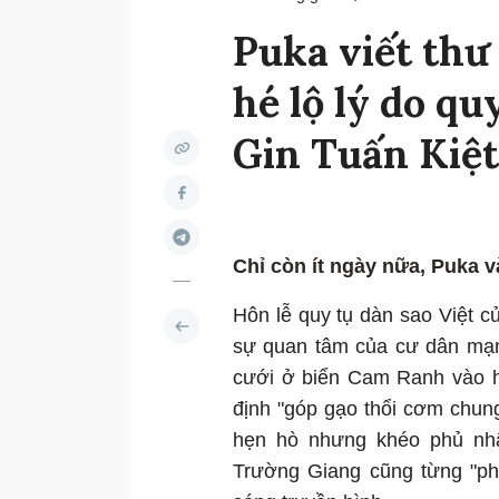
Puka viết thư 
hé lộ lý do q
Gin Tuấn Kiệt
Chỉ còn ít ngày nữa, Puka v
Hôn lễ quy tụ dàn sao Việt củ
sự quan tâm của cư dân mạn
cưới ở biển Cam Ranh vào h
định "góp gạo thổi cơm chung"
hẹn hò nhưng khéo phủ nhậ
Trường Giang cũng từng "phá