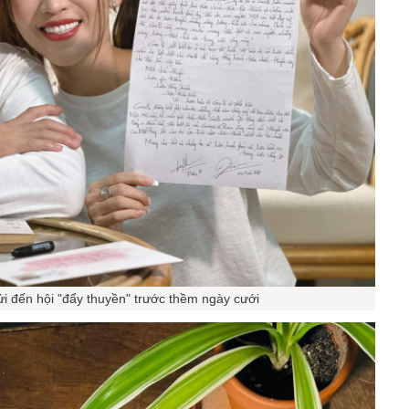
gửi đến hội "đẩy thuyền" trước thềm ngày cưới