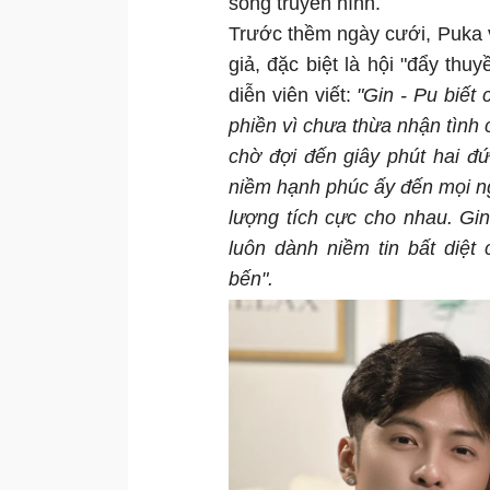
sóng truyền hình.
Trước thềm ngày cưới, Puka và
giả, đặc biệt là hội "đẩy thu
diễn viên viết:
"Gin - Pu biết
phiền vì chưa thừa nhận tình
chờ đợi đến giây phút hai đ
niềm hạnh phúc ấy đến mọi ngư
lượng tích cực cho nhau. Gin
luôn dành niềm tin bất diệ
bến".