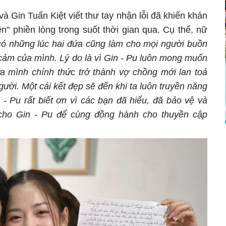
 Gin Tuấn Kiệt viết thư tay nhận lỗi đã khiến khán
yền" phiền lòng trong suốt thời gian qua. Cụ thể, nữ
 có những lúc hai đứa cũng làm cho mọi người buồn
 cảm của mình. Lý do là vì Gin - Pu luôn mong muốn
ứa mình chính thức trở thành vợ chồng mới lan toả
ời. Một cái kết đẹp sẽ đến khi ta luôn truyền năng
 - Pu rất biết ơn vì các bạn đã hiểu, đã bảo vệ và
t cho Gin - Pu để cùng đồng hành cho thuyền cập