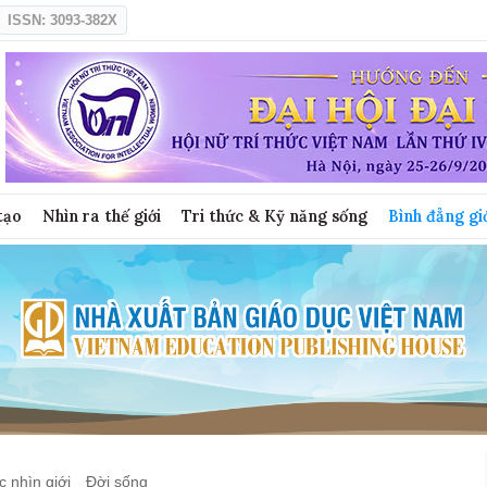
ISSN: 3093-382X
tạo
Nhìn ra thế giới
Tri thức & Kỹ năng sống
Bình đẳng gi
 nhìn giới
Đời sống