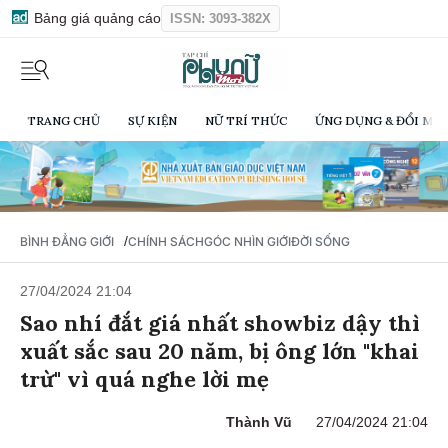
Bảng giá quảng cáo
ISSN: 3093-382X
TRANG CHỦ
SỰ KIỆN
NỮ TRÍ THỨC
ỨNG DỤNG & ĐỔI MỚI
/
BÌNH ĐẲNG GIỚI
CHÍNH SÁCH
GÓC NHÌN GIỚI
ĐỜI SỐNG
27/04/2024 21:04
Sao nhí đắt giá nhất showbiz dậy thì
xuất sắc sau 20 năm, bị ông lớn "khai
trừ" vì quá nghe lời mẹ
Thành Vũ
27/04/2024 21:04