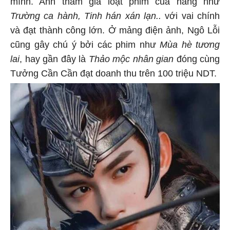
mình. Anh tham gia loạt phim của hãng như
Trường ca hành, Tinh hán xán lạn..
với vai chính
và đạt thành công lớn. Ở mảng điện ảnh, Ngô Lỗi
cũng gây chú ý bởi các phim như
Mùa hè tương
lai
, hay gần đây là
Thảo mộc nhân gian
đóng cùng
Tưởng Cần Cần đạt doanh thu trên 100 triệu NDT.