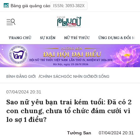
Bảng giá quảng cáo
ISSN: 3093-382X
TRANG CHỦ
SỰ KIỆN
NỮ TRÍ THỨC
ỨNG DỤNG & ĐỔI MỚI
/
BÌNH ĐẲNG GIỚI
CHÍNH SÁCH
GÓC NHÌN GIỚI
ĐỜI SỐNG
07/04/2024 20:31
Sao nữ yêu bạn trai kém tuổi: Đã có 2
con chung, chưa tổ chức đám cưới vì
lo sợ 1 điều?
Tường San
07/04/2024 20:31