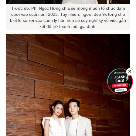
Trước đó, Phí Ngọc Hưng chia sẻ mong muốn tổ chức đám
cưới vào cuối năm 2023. Tuy nhiên, người đẹp 9x từng cho
biết lo sợ rơi vào cảnh ly hôn nên sẽ suy nghĩ kỹ về việc gắn
kết để trở thành một gia đình
✕