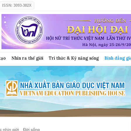
ISSN: 3093-382X
tạo
Nhìn ra thế giới
Tri thức & Kỹ năng sống
Bình đẳng gi
 nhìn giới
Đời sống