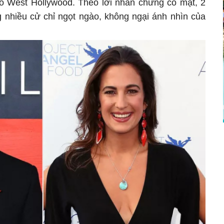
ố West Hollywood. Theo lời nhân chứng có mặt, 2
 nhiều cử chỉ ngọt ngào, không ngại ánh nhìn của