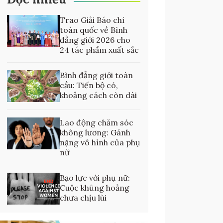
Trao Giải Báo chí
toàn quốc về Bình
đẳng giới 2026 cho
24 tác phẩm xuất sắc
Bình đẳng giới toàn
cầu: Tiến bộ có,
khoảng cách còn dài
Lao động chăm sóc
không lương: Gánh
nặng vô hình của phụ
nữ
Bạo lực với phụ nữ:
Cuộc khủng hoảng
chưa chịu lùi