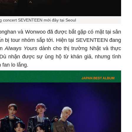
g concert SEVENTEEN mới đây tại Seoul
eonghan và Wonwoo đã được bắt gặp có mặt tại sân
n bị tour nhóm sắp tới. Hiện tại SEVENTEEN đang
um
Always Yours
dành cho thị trường Nhật và thực
 Dù nhận được sự ủng hộ từ khán giả, nhưng tình
 fan lo lắng.