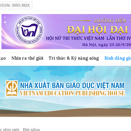
ISSN: 3093-382X
tạo
Nhìn ra thế giới
Tri thức & Kỹ năng sống
Bình đẳng gi
 nhìn giới
Đời sống