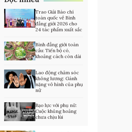
Trao Giải Báo chí
toàn quốc về Bình
đẳng giới 2026 cho
24 tác phẩm xuất sắc
Bình đẳng giới toàn
cầu: Tiến bộ có,
khoảng cách còn dài
Lao động chăm sóc
không lương: Gánh
nặng vô hình của phụ
nữ
Bạo lực với phụ nữ:
Cuộc khủng hoảng
chưa chịu lùi