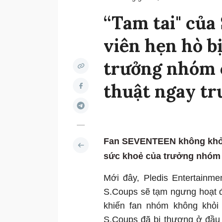
“Tam tai" củ
viên hẹn hò b
trưởng nhóm 
thuật ngay tr
Fan SEVENTEEN không khỏi 
sức khoẻ của trưởng nhóm
Mới đây, Pledis Entertain
S.Coups sẽ tạm ngưng hoạt độ
khiến fan nhóm không khỏi l
S.Coups đã bị thương ở đầu gố