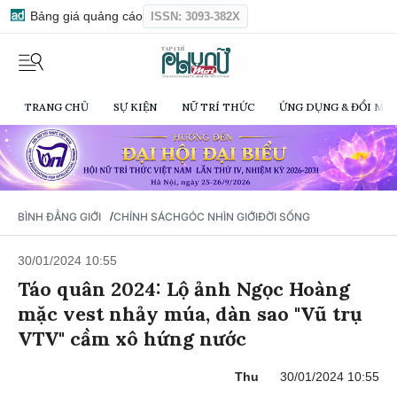
Bảng giá quảng cáo
ISSN: 3093-382X
TRANG CHỦ
SỰ KIỆN
NỮ TRÍ THỨC
ỨNG DỤNG & ĐỔI MỚI
/
BÌNH ĐẲNG GIỚI
CHÍNH SÁCH
GÓC NHÌN GIỚI
ĐỜI SỐNG
30/01/2024 10:55
Táo quân 2024: Lộ ảnh Ngọc Hoàng
mặc vest nhảy múa, dàn sao "Vũ trụ
VTV" cầm xô hứng nước
Thu
30/01/2024 10:55