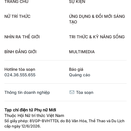
TRANG CHỦ
SỰ KIỆN
NỮ TRÍ THỨC
ỨNG DỤNG & ĐỔI MỚI SÁNG
TẠO
NHÌN RA THẾ GIỚI
TRI THỨC & KỸ NĂNG SỐNG
BÌNH ĐẲNG GIỚI
MULTIMEDIA
Hotline tòa soạn
Báo giá
024.36.555.655
Quảng cáo
Thông tin doanh nghiệp
Tòa soạn
Tạp chí điện tử Phụ nữ Mới
Thuộc Hội Nữ trí thức Việt Nam
Số giấy phép: 81/GP-BVHTTDL do Bộ Văn Hóa, Thể Thao và Du Lịch
cấp ngày 12/6/2026.