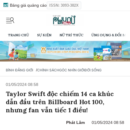
Bảng giá quảng cáo
ISSN: 3093-382X
TRANG CHỦ
SỰ KIỆN
NỮ TRÍ THỨC
ỨNG DỤNG & ĐỔI MỚI
/
BÌNH ĐẲNG GIỚI
CHÍNH SÁCH
GÓC NHÌN GIỚI
ĐỜI SỐNG
01/05/2024 08:58
Taylor Swift độc chiếm 14 ca khúc
dẫn đầu trên Billboard Hot 100,
nhưng fan vẫn tiếc 1 điều!
Phát Lâm
01/05/2024 08:58