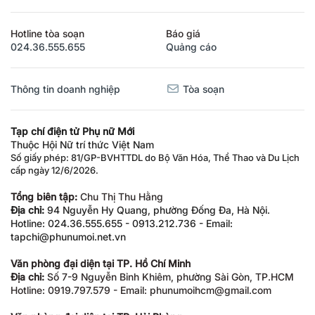
Hotline tòa soạn
Báo giá
024.36.555.655
Quảng cáo
Thông tin doanh nghiệp
Tòa soạn
Tạp chí điện tử Phụ nữ Mới
Thuộc Hội Nữ trí thức Việt Nam
Số giấy phép: 81/GP-BVHTTDL do Bộ Văn Hóa, Thể Thao và Du Lịch
cấp ngày 12/6/2026.
Tổng biên tập:
Chu Thị Thu Hằng
Địa chỉ:
94 Nguyễn Hy Quang, phường Đống Đa, Hà Nội.
Hotline: 024.36.555.655 - 0913.212.736 - Email:
tapchi@phunumoi.net.vn
Văn phòng đại diện tại TP. Hồ Chí Minh
Địa chỉ:
Số 7-9 Nguyễn Bỉnh Khiêm, phường Sài Gòn, TP.HCM
Hotline: 0919.797.579 - Email: phunumoihcm@gmail.com
Văn phòng đại diện tại TP. Hải Phòng