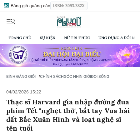
Bảng giá quảng cáo
ISSN: 3093-382X
TRANG CHỦ
SỰ KIỆN
NỮ TRÍ THỨC
ỨNG DỤNG & ĐỔI MỚI
/
BÌNH ĐẲNG GIỚI
CHÍNH SÁCH
GÓC NHÌN GIỚI
ĐỜI SỐNG
04/02/2026 15:22
Thạc sĩ Harvard gia nhập đường đua
phim Tết "nghẹt thở", bắt tay Vua hài
đất Bắc Xuân Hinh và loạt nghệ sĩ
tên tuổi