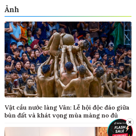
Ảnh
Vật cầu nước làng Vân: Lễ hội độc đáo giữa
bùn đất và khát vọng mùa màng no đủ
✕