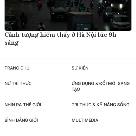
Cảnh tượng hiếm thấy ở Hà Nội lúc 9h
sáng
TRANG CHỦ
SỰ KIỆN
NỮ TRÍ THỨC
ỨNG DỤNG & ĐỔI MỚI SÁNG
TẠO
NHÌN RA THẾ GIỚI
TRI THỨC & KỸ NĂNG SỐNG
BÌNH ĐẲNG GIỚI
MULTIMEDIA