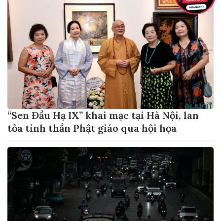
“Sen Đầu Hạ IX” khai mạc tại Hà Nội, lan
tỏa tinh thần Phật giáo qua hội họa