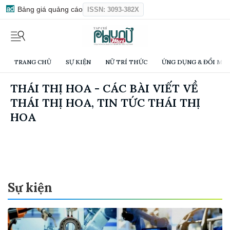
Bảng giá quảng cáo
ISSN: 3093-382X
TRANG CHỦ
SỰ KIỆN
NỮ TRÍ THỨC
ỨNG DỤNG & ĐỔI MỚI
THÁI THỊ HOA - CÁC BÀI VIẾT VỀ
THÁI THỊ HOA, TIN TỨC THÁI THỊ
HOA
Sự kiện