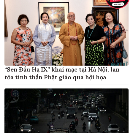
“Sen Đầu Hạ IX” khai mạc tại Hà Nội, lan
tỏa tinh thần Phật giáo qua hội họa