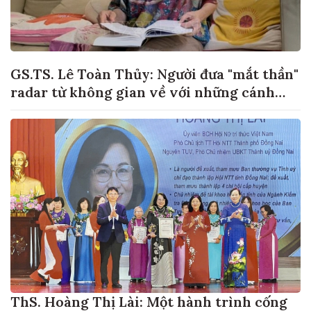
GS.TS. Lê Toàn Thủy: Người đưa "mắt thần"
radar từ không gian về với những cánh
đồng lúa Việt Nam
ThS. Hoàng Thị Lài: Một hành trình cống