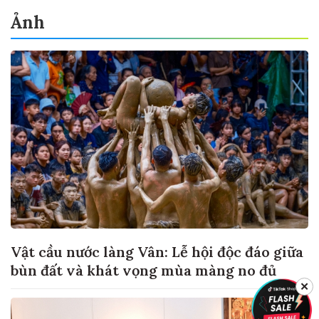
Ảnh
Vật cầu nước làng Vân: Lễ hội độc đáo giữa
bùn đất và khát vọng mùa màng no đủ
✕