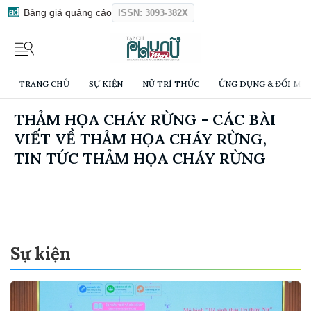
Bảng giá quảng cáo
ISSN: 3093-382X
TRANG CHỦ
SỰ KIỆN
NỮ TRÍ THỨC
ỨNG DỤNG & ĐỔI MỚI
THẢM HỌA CHÁY RỪNG - CÁC BÀI
VIẾT VỀ THẢM HỌA CHÁY RỪNG,
TIN TỨC THẢM HỌA CHÁY RỪNG
Sự kiện