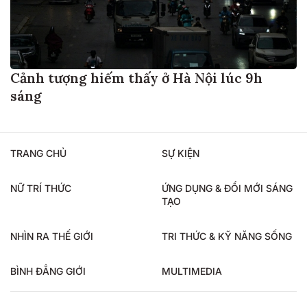
Cảnh tượng hiếm thấy ở Hà Nội lúc 9h
sáng
TRANG CHỦ
SỰ KIỆN
NỮ TRÍ THỨC
ỨNG DỤNG & ĐỔI MỚI SÁNG
TẠO
NHÌN RA THẾ GIỚI
TRI THỨC & KỸ NĂNG SỐNG
BÌNH ĐẲNG GIỚI
MULTIMEDIA