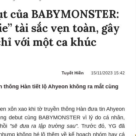
hụt của BABYMONSTER:
e” tài sắc vẹn toàn, gây
chỉ với một ca khúc
Tuyết Hiền
15/11/2023 15:42
ền thông Hàn tiết lộ Ahyeon không ra mắt cùng
en xôn xao khi tờ truyền thông Hàn đưa tin Ahyeon
hông debut cùng BABYMONSTER vì lý do cá nhân,
 hồi
"sẽ đưa ra lập trường sau".
Trước đó, YG đã
 nhưng không hé lộ thêm về kế hoạch nhóm hay cá