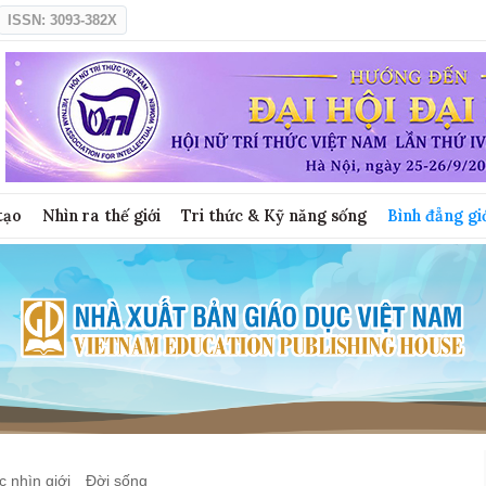
ISSN: 3093-382X
tạo
Nhìn ra thế giới
Tri thức & Kỹ năng sống
Bình đẳng gi
 nhìn giới
Đời sống