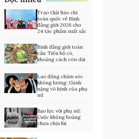
Trao Giải Báo chí
toàn quốc về Bình
đẳng giới 2026 cho
24 tác phẩm xuất sắc
Bình đẳng giới toàn
cầu: Tiến bộ có,
khoảng cách còn dài
Lao động chăm sóc
không lương: Gánh
nặng vô hình của phụ
nữ
Bạo lực với phụ nữ:
Cuộc khủng hoảng
chưa chịu lùi