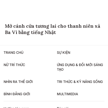
Mở cánh cửa tương lai cho thanh niên xã
Ba Vì bằng tiếng Nhật
TRANG CHỦ
SỰ KIỆN
NỮ TRÍ THỨC
ỨNG DỤNG & ĐỔI MỚI SÁNG
TẠO
NHÌN RA THẾ GIỚI
TRI THỨC & KỸ NĂNG SỐNG
BÌNH ĐẲNG GIỚI
MULTIMEDIA
Hotline tòa soạn
Báo giá