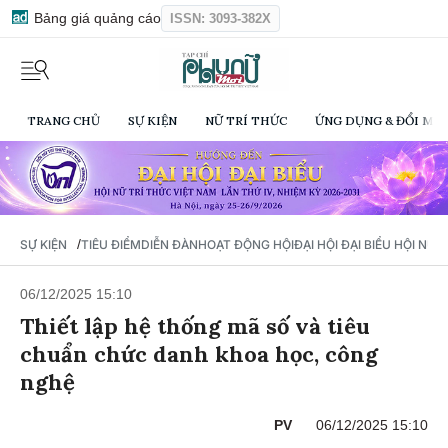
Bảng giá quảng cáo
ISSN: 3093-382X
TRANG CHỦ
SỰ KIỆN
NỮ TRÍ THỨC
ỨNG DỤNG & ĐỔI MỚI
/
SỰ KIỆN
TIÊU ĐIỂM
DIỄN ĐÀN
HOẠT ĐỘNG HỘI
ĐẠI HỘI ĐẠI BIỂU HỘI NỮ 
06/12/2025 15:10
Thiết lập hệ thống mã số và tiêu
chuẩn chức danh khoa học, công
nghệ
PV
06/12/2025 15:10