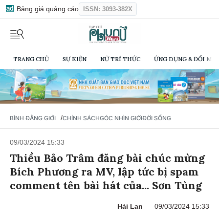
Bảng giá quảng cáo
ISSN: 3093-382X
TRANG CHỦ
SỰ KIỆN
NỮ TRÍ THỨC
ỨNG DỤNG & ĐỔI MỚI
/
BÌNH ĐẲNG GIỚI
CHÍNH SÁCH
GÓC NHÌN GIỚI
ĐỜI SỐNG
09/03/2024 15:33
Thiều Bảo Trâm đăng bài chúc mừng
Bích Phương ra MV, lập tức bị spam
comment tên bài hát của... Sơn Tùng
Hải Lan
09/03/2024 15:33