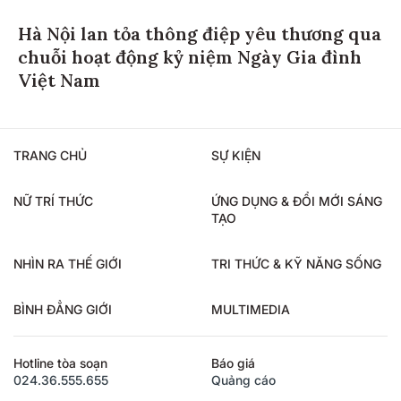
Hà Nội lan tỏa thông điệp yêu thương qua
chuỗi hoạt động kỷ niệm Ngày Gia đình
Việt Nam
TRANG CHỦ
SỰ KIỆN
NỮ TRÍ THỨC
ỨNG DỤNG & ĐỔI MỚI SÁNG
TẠO
NHÌN RA THẾ GIỚI
TRI THỨC & KỸ NĂNG SỐNG
BÌNH ĐẲNG GIỚI
MULTIMEDIA
Hotline tòa soạn
Báo giá
024.36.555.655
Quảng cáo