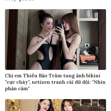
Chị em Thiều Bảo Trâm tung ảnh bikini
"cực cháy", netizen tranh cãi dữ dội: "Nhìn
phản cảm"