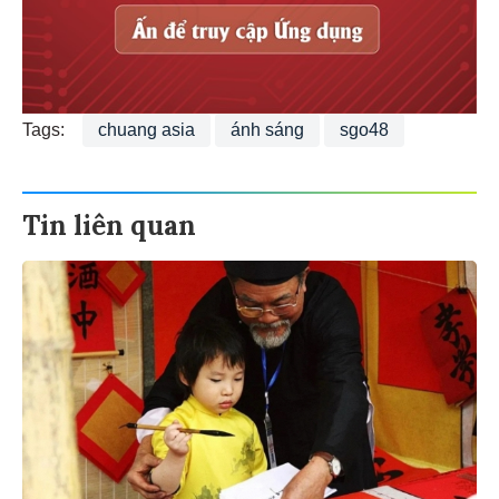
Tags:
chuang asia
ánh sáng
sgo48
Tin liên quan