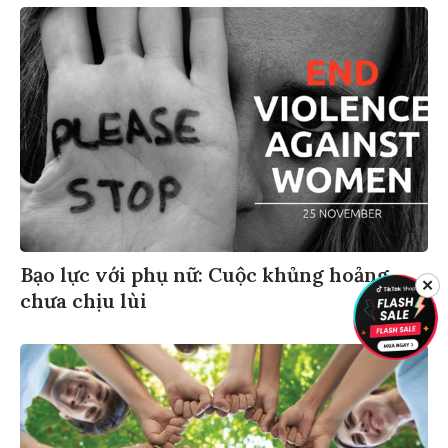
Bạo lực với phụ nữ: Cuộc khủng hoảng
✕
chưa chịu lùi