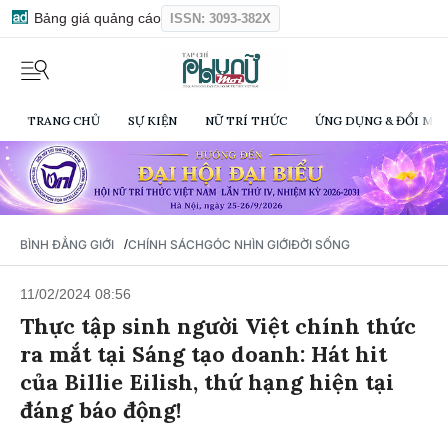
Bảng giá quảng cáo
ISSN: 3093-382X
TRANG CHỦ
SỰ KIỆN
NỮ TRÍ THỨC
ỨNG DỤNG & ĐỔI MỚI
/
BÌNH ĐẲNG GIỚI
CHÍNH SÁCH
GÓC NHÌN GIỚI
ĐỜI SỐNG
11/02/2024 08:56
Thực tập sinh người Việt chính thức
ra mắt tại Sáng tạo doanh: Hát hit
của Billie Eilish, thứ hạng hiện tại
đáng báo động!