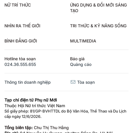
NỮ TRÍ THỨC
ỨNG DỤNG & ĐỔI MỚI SÁNG
TẠO
NHÌN RA THẾ GIỚI
TRI THỨC & KỸ NĂNG SỐNG
BÌNH ĐẲNG GIỚI
MULTIMEDIA
Hotline tòa soạn
Báo giá
024.36.555.655
Quảng cáo
Thông tin doanh nghiệp
Tòa soạn
Tạp chí điện tử Phụ nữ Mới
Thuộc Hội Nữ trí thức Việt Nam
Số giấy phép: 81/GP-BVHTTDL do Bộ Văn Hóa, Thể Thao và Du Lịch
cấp ngày 12/6/2026.
Tổng biên tập:
Chu Thị Thu Hằng
Địa chỉ:
94 Nguyễn Hy Quang, phường Đống Đa, Hà Nội.