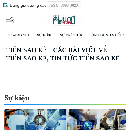
Bảng giá quảng cáo
ISSN: 3093-382X
TRANG CHỦ
SỰ KIỆN
NỮ TRÍ THỨC
ỨNG DỤNG & ĐỔI MỚI
TIỀN SAO KÊ - CÁC BÀI VIẾT VỀ
TIỀN SAO KÊ, TIN TỨC TIỀN SAO KÊ
Sự kiện