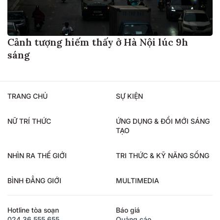
Cảnh tượng hiếm thấy ở Hà Nội lúc 9h
sáng
TRANG CHỦ
SỰ KIỆN
NỮ TRÍ THỨC
ỨNG DỤNG & ĐỔI MỚI SÁNG
TẠO
NHÌN RA THẾ GIỚI
TRI THỨC & KỸ NĂNG SỐNG
BÌNH ĐẲNG GIỚI
MULTIMEDIA
Hotline tòa soạn
Báo giá
024.36.555.655
Quảng cáo